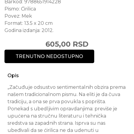
Barkod:
9788651914228
Pismo:
Ćirilica
Povez:
Mek
Format:
13.5 x 20 cm
Godina izdanja:
2012.
605,00 RSD
TRENUTNO NEDOSTUPNO
Opis
„Začuđuje odsustvo sentimentalnih obzira prema
našem tradicionalnom pismu. Na eliti je da čuva
tradiciju, a ona se prva povukla s poprišta.
Ponekad s ubedljivim opravdanjima: previše je
upućena na stručnu literaturu i tehnička
sredstva sa zapadnih strana. Isprva su nas
ubeđivali da se ćirilica ne da udenuti u