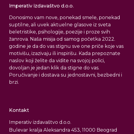
Imperativ izdavaštvo d.o.o.
Donosimo vam nove, ponekad smele, ponekad
suptilne, ali uvek aktuelne glasove iz sveta
beletristike, psihologije, poezije i proze svih
žanrova. Naša misija od samog početka 2022.
godine je da do vas stignu sve one priče koje vas
motivišu, izazivaju ili inspirišu. Kada prepoznate
naslov koji želite da vidite na svojoj polici,
dovoljan je jedan klik da stigne do vas.
Poručivanje i dostava su jednostavni, bezbedni i
brzi.
Kontakt
Imperativ izdavaštvo d.o.o.
Bulevar kralja Aleksandra 453, 11000 Beograd