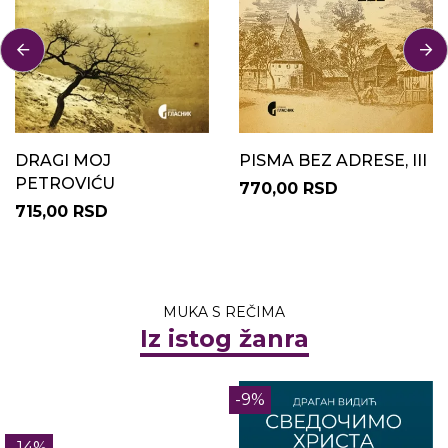
DRAGI MOJ
PISMA BEZ ADRESE, III
PETROVIĆU
770,00 RSD
715,00 RSD
MUKA S REČIMA
Iz istog žanra
-9%
-14%