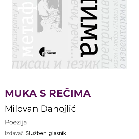
MUKA S REČIMA
Milovan Danojlić
Poezija
Izdavač:
Službeni glasnik