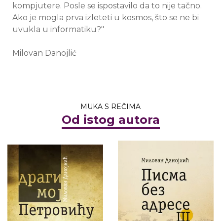
kompjutere. Posle se ispostavilo da to nije tačno.
Ako je mogla prva izleteti u kosmos, što se ne bi
uvukla u informatiku?"
Milovan Danojlić
MUKA S REČIMA
Od istog autora