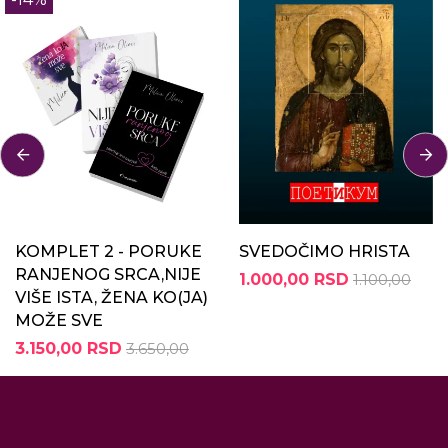
KOMPLET 2 - PORUKE
SVEDOČIMO HRISTA
RANJENOG SRCA,NIJE
1.000,00 RSD
1.100,00
VIŠE ISTA, ŽENA KO(JA)
MOŽE SVE
3.150,00 RSD
3.650,00