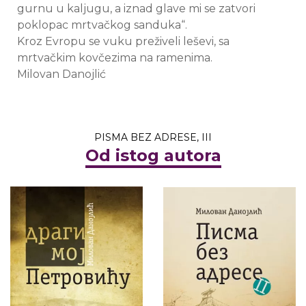
gurnu u kaljugu, a iznad glave mi se zatvori
poklopac mrtvačkog sanduka“.
Kroz Evropu se vuku preživeli leševi, sa
mrtvačkim kovčezima na ramenima.
Milovan Danojlić
PISMA BEZ ADRESE, III
Od istog autora