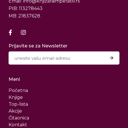
Email: info@knjizaraimperativ.rs
PIB: 113278443
MB: 21837628
Prijavite se za Newsletter
Meni
Početna
Knjige
Top-lista
Akcije
Čitaonica
Kontakt