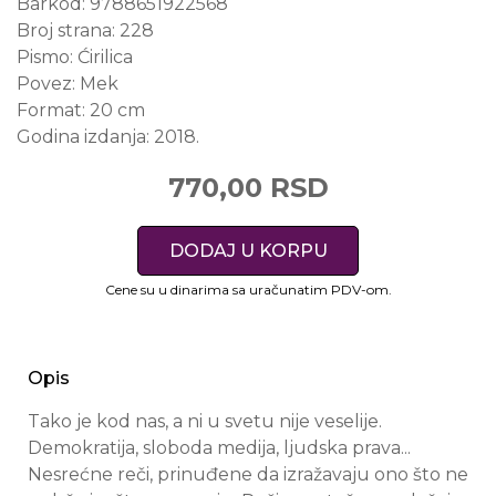
Barkod:
9788651922568
Broj strana:
228
Pismo:
Ćirilica
Povez:
Mek
Format:
20 cm
Godina izdanja:
2018.
770,00 RSD
DODAJ U KORPU
Cene su u dinarima sa uračunatim PDV-om.
Opis
Tako je kod nas, a ni u svetu nije veselije.
Demokratija, sloboda medija, ljudska prava...
Nesrećne reči, prinuđene da izražavaju ono što ne