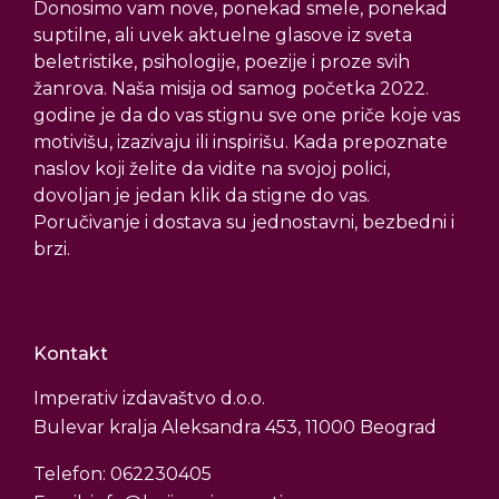
Donosimo vam nove, ponekad smele, ponekad
suptilne, ali uvek aktuelne glasove iz sveta
beletristike, psihologije, poezije i proze svih
žanrova. Naša misija od samog početka 2022.
godine je da do vas stignu sve one priče koje vas
motivišu, izazivaju ili inspirišu. Kada prepoznate
naslov koji želite da vidite na svojoj polici,
dovoljan je jedan klik da stigne do vas.
Poručivanje i dostava su jednostavni, bezbedni i
brzi.
Kontakt
Imperativ izdavaštvo d.o.o.
Bulevar kralja Aleksandra 453, 11000 Beograd
Telefon: 062230405