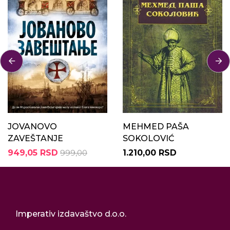
JOVANOVO
MEHMED PAŠA
ZAVEŠTANJE
SOKOLOVIĆ
949,05 RSD
999,00
1.210,00 RSD
Imperativ izdavaštvo d.o.o.