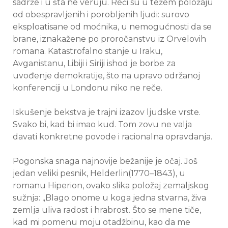
sadrže i u šta ne veruju. Reči su u težem položaju
od obespravljenih i porobljenih ljudi: surovo
eksploatisane od moćnika, u nemogućnosti da se
brane, iznakažene po proročanstvu iz Orvelovih
romana. Katastrofalno stanje u Iraku,
Avganistanu, Libiji i Siriji ishod je borbe za
uvođenje demokratije, što na upravo održanoj
konferenciji u Londonu niko ne reče.
Iskušenje bekstva je trajni izazov ljudske vrste.
Svako bi, kad bi imao kud. Tom zovu ne valja
davati konkretne povode i racionalna opravdanja.
Pogonska snaga najnovije bežanije je očaj. Još
jedan veliki pesnik, Helderlin(1770–1843), u
romanu Hiperion, ovako slika položaj zemaljskog
sužnja: „Blago onome u koga jedna stvarna, živa
zemlja uliva radost i hrabrost. Što se mene tiče,
kad mi pomenu moju otadžbinu, kao da me