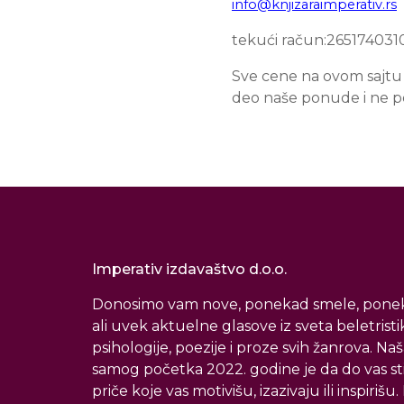
info@knjizaraimperativ.rs
tekući račun:26517403
Sve cene na ovom sajtu i
deo naše ponude i ne 
Imperativ izdavaštvo d.o.o.
Donosimo vam nove, ponekad smele, ponek
ali uvek aktuelne glasove iz sveta beletristi
psihologije, poezije i proze svih žanrova. Naš
samog početka 2022. godine je da do vas s
priče koje vas motivišu, izazivaju ili inspirišu