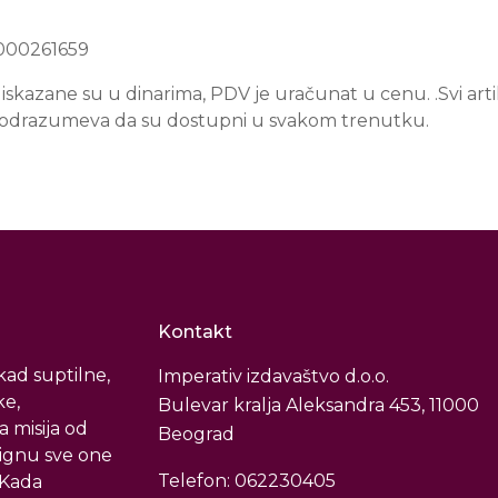
1000261659
skazane su u dinarima, PDV je uračunat u cenu. .Svi artik
podrazumeva da su dostupni u svakom trenutku.
Kontakt
ad suptilne,
Imperativ izdavaštvo d.o.o.
ke,
Bulevar kralja Aleksandra 453, 11000
a misija od
Beograd
tignu sve one
Telefon: 062230405
. Kada