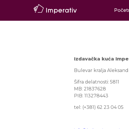
Počet
Izdavačka kuća Impe
Bulevar kralja Aleksand
Šifra delatnosti: 5811
MB: 21837628
PIB: 113278443
tel: (+381) 62 23 04 05