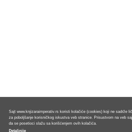
Sajt www.knjizaraimperativ.rs koristi kolačiće (cookies) koji ne sadrže l
za poboljšanje korisničkog iskustva veb stranice. Prisustvom na veb s
da se posetioci slažu sa korišćenjem ovih kolačića.
Detaljnije