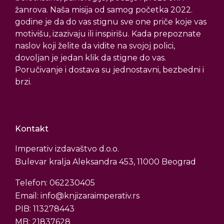
žanrova. Naša misija od samog početka 2022.
godine je da do vas stignu sve one priče koje vas
motivišu, izazivaju ili inspirišu. Kada prepoznate
naslov koji želite da vidite na svojoj polici,
dovoljan je jedan klik da stigne do vas.
Poručivanje i dostava su jednostavni, bezbedni i
brzi.
Kontakt
Imperativ izdavaštvo d.o.o.
Bulevar kralja Aleksandra 453, 11000 Beograd
Telefon: 062230405
Email: info@knjizaraimperativ.rs
PIB: 113278443
MB: 21837628