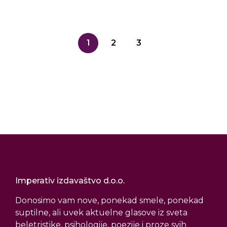
1
2
3
Imperativ izdavaštvo d.o.o.
Donosimo vam nove, ponekad smele, ponekad
suptilne, ali uvek aktuelne glasove iz sveta
beletristike, psihologije, poezije i proze svih