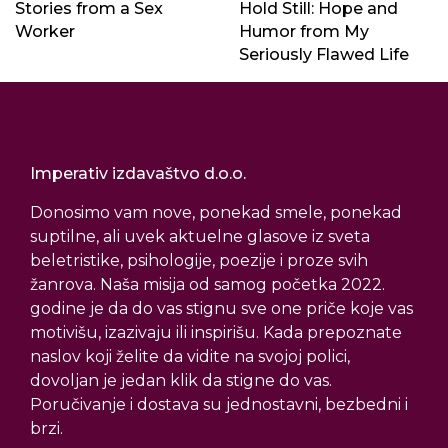
Stories from a Sex
Hold Still: Hope and
Worker
Humor from My
Seriously Flawed Life
Imperativ izdavaštvo d.o.o.
Donosimo vam nove, ponekad smele, ponekad
suptilne, ali uvek aktuelne glasove iz sveta
beletristike, psihologije, poezije i proze svih
žanrova. Naša misija od samog početka 2022.
godine je da do vas stignu sve one priče koje vas
motivišu, izazivaju ili inspirišu. Kada prepoznate
naslov koji želite da vidite na svojoj polici,
dovoljan je jedan klik da stigne do vas.
Poručivanje i dostava su jednostavni, bezbedni i
brzi.