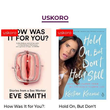
USKORO
uskoro
uskoro
How Was It for You?:
Hold On, But Don't