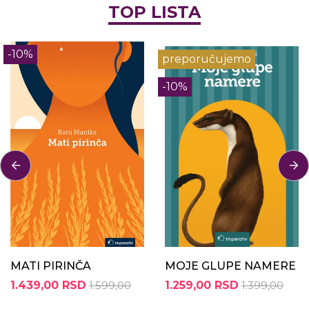
TOP LISTA
-10%
preporučujemo
-10%
MATI PIRINČA
MOJE GLUPE NAMERE
1.439,00 RSD
1.599,00
1.259,00 RSD
1.399,00