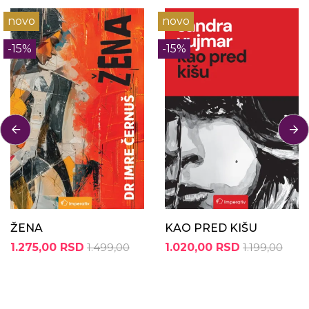
novo
novo
-15%
-15%
ŽENA
KAO PRED KIŠU
1.275,00 RSD
1.499,00
1.020,00 RSD
1.199,00