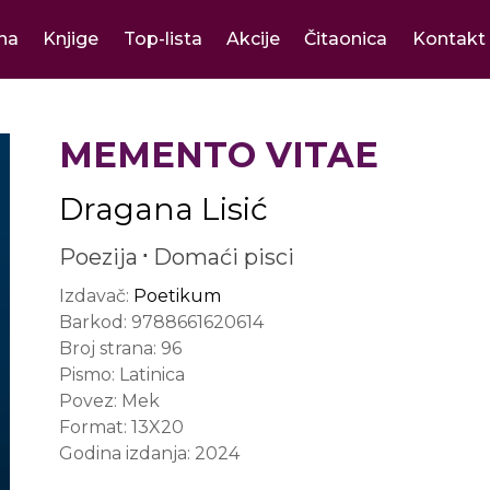
na
Knjige
Top-lista
Akcije
Čitaonica
Kontakt
MEMENTO VITAE
Dragana Lisić
Poezija
Domaći pisci
Izdavač:
Poetikum
Barkod:
9788661620614
Broj strana:
96
Pismo:
Latinica
Povez:
Mek
Format:
13X20
Godina izdanja:
2024