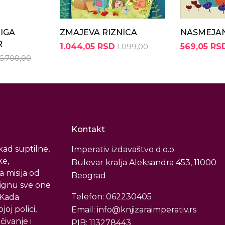
IGA
ZMAJEVA RIZNICA
NASMEJAN
R
1.044,05 RSD
1.099,00
569,05 RS
6.700,00
Kontakt
ad suptilne,
Imperativ izdavaštvo d.o.o.
ke,
Bulevar kralja Aleksandra 453, 11000
a misija od
Beograd
tignu sve one
Telefon: 062230405
. Kada
oj polici,
Email: info@knjizaraimperativ.rs
čivanje i
PIB: 113278443