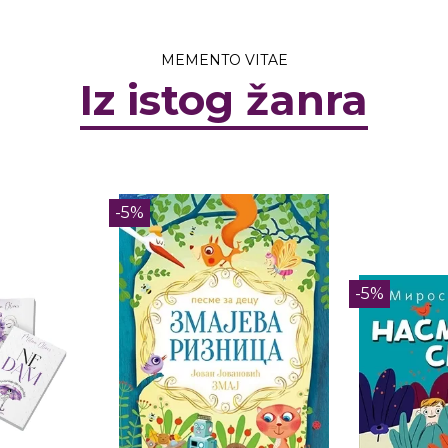
MEMENTO VITAE
Iz istog žanra
-5%
-5%