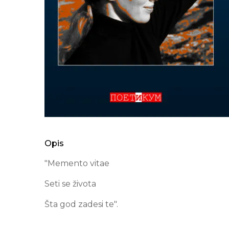
Opis
"Memento vitae
Seti se života
Šta god zadesi te".