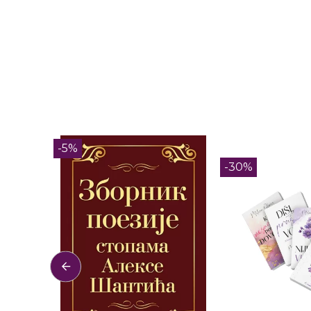
-5%
-30%