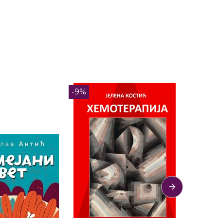
-9%
-5%