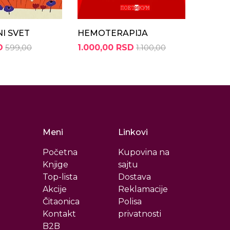
I SVET
HEMOTERAPIJA
PRIČE
SVETA
D
599,00
1.000,00 RSD
1.100,00
845,5
Meni
Linkovi
Početna
Kupovina na
Knjige
sajtu
Top-lista
Dostava
Akcije
Reklamacije
Čitaonica
Polisa
Kontakt
privatnosti
B2B