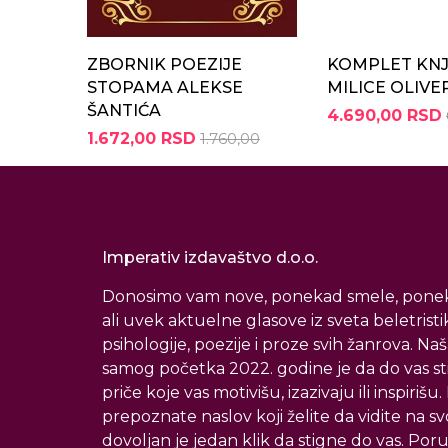
ZBORNIK POEZIJE
KOMPLET KNJ
STOPAMA ALEKSE
MILICE OLIVE
ŠANTIĆA
4.690,00 RSD
1.672,00 RSD
1.760,00
Imperativ izdavaštvo d.o.o.
Donosimo vam nove, ponekad smele, ponek
ali uvek aktuelne glasove iz sveta beletristi
psihologije, poezije i proze svih žanrova. Naš
samog početka 2022. godine je da do vas s
priče koje vas motivišu, izazivaju ili inspirišu
prepoznate naslov koji želite da vidite na svoj
dovoljan je jedan klik da stigne do vas. Poru