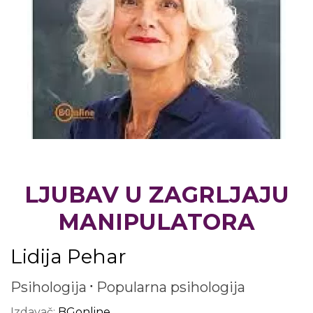
LJUBAV U ZAGRLJAJU
MANIPULATORA
Lidija Pehar
Psihologija
Popularna psihologija
Izdavač:
BGonline