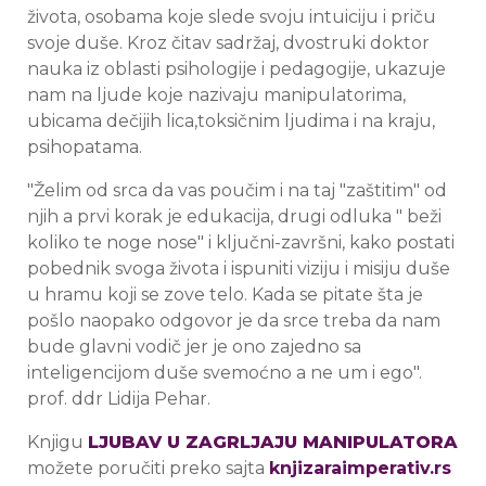
života, osobama koje slede svoju intuiciju i priču
svoje duše. Kroz čitav sadržaj, dvostruki doktor
nauka iz oblasti psihologije i pedagogije, ukazuje
nam na ljude koje nazivaju manipulatorima,
ubicama dečijih lica,toksičnim ljudima i na kraju,
psihopatama.
"Želim od srca da vas poučim i na taj "zaštitim" od
njih a prvi korak je edukacija, drugi odluka " beži
koliko te noge nose" i ključni-završni, kako postati
pobednik svoga života i ispuniti viziju i misiju duše
u hramu koji se zove telo. Kada se pitate šta je
pošlo naopako odgovor je da srce treba da nam
bude glavni vodič jer je ono zajedno sa
inteligencijom duše svemoćno a ne um i ego".
prof. ddr Lidija Pehar.
Knjigu
LJUBAV U ZAGRLJAJU MANIPULATORA
možete poručiti preko sajta
knjizaraimperativ.rs