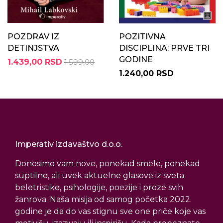
POZDRAV IZ
POZITIVNA
DETINJSTVA
DISCIPLINA: PRVE TRI
GODINE
1.439,00 RSD
1.599,00
1.240,00 RSD
Imperativ izdavaštvo d.o.o.
Donosimo vam nove, ponekad smele, ponekad
suptilne, ali uvek aktuelne glasove iz sveta
beletristike, psihologije, poezije i proze svih
žanrova. Naša misija od samog početka 2022.
godine je da do vas stignu sve one priče koje vas