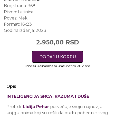
Broj strana:
368
Pismo:
Latinica
Povez:
Mek
Format:
16х23
Godina izdanja:
2023
2.950,00 RSD
DODAJ U KORPU
Cene su u dinarima sa uračunatim PDV-om.
Opis
INTELIGENCIJA SRCA, RAZUMA I DUŠE
Prof. dr
Lidija Pehar
posvećuje svoju najnoviju
knjigu onima koji su rešili da budu pobednici svog