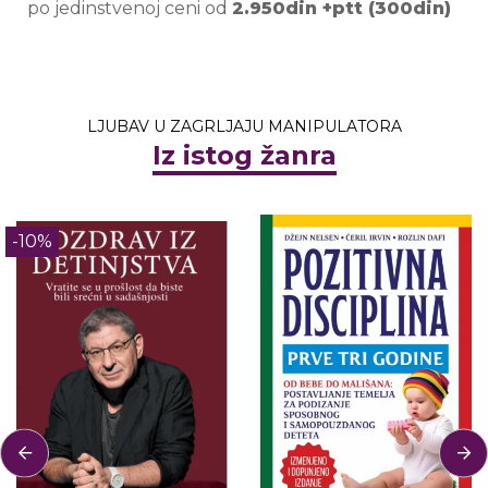
po jedinstvenoj ceni od
2.950din +ptt (300din)
LJUBAV U ZAGRLJAJU MANIPULATORA
Iz istog žanra
-10%