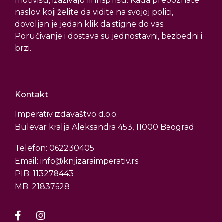
motivišu, izazivaju ili inspirišu. Kada prepoznate
naslov koji želite da vidite na svojoj polici,
dovoljan je jedan klik da stigne do vas.
Poručivanje i dostava su jednostavni, bezbedni i
brzi.
Kontakt
Imperativ izdavaštvo d.o.o.
Bulevar kralja Aleksandra 453, 11000 Beograd
Telefon: 062230405
Email: info@knjizaraimperativ.rs
PIB: 113278443
MB: 21837628