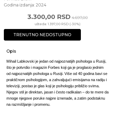
Godina izdanja:
2024
3.300,00 RSD
4.697,00
ušteda: 1.397,00 RSD (-30%)
TRENUTNO NEDOSTUPNO
Opis
Mihail Labkovski je jedan od najpoznatijih psihologa u Rusiji, 
što je potvrdio i magazin Forbes koji ga je proglasio jednim 
od najpoznatijih psihologa u Rusiji. Više od 40 godina bavi se 
praktičnom psihologijom, a zahvaljujući emisijama na radiju i 
televiziji, postao je glas koji je psihologiju približio svima. 
Njegov stil je direktan, jasan i često radikalan – do te mere da 
mnoge njegove poruke najpre iznenade, a zatim podstaknu 
na razmišljanje i promenu.