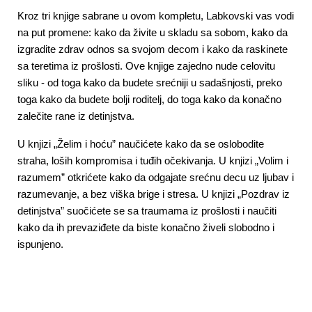
Kroz tri knjige sabrane u ovom kompletu, Labkovski vas vodi 
na put promene: kako da živite u skladu sa sobom, kako da 
izgradite zdrav odnos sa svojom decom i kako da raskinete 
sa teretima iz prošlosti. Ove knjige zajedno nude celovitu 
sliku - od toga kako da budete srećniji u sadašnjosti, preko 
toga kako da budete bolji roditelj, do toga kako da konačno 
zalečite rane iz detinjstva.
U knjizi „Želim i hoću” naučićete kako da se oslobodite 
straha, loših kompromisa i tuđih očekivanja. U knjizi „Volim i 
razumem” otkrićete kako da odgajate srećnu decu uz ljubav i 
razumevanje, a bez viška brige i stresa. U knjizi „Pozdrav iz 
detinjstva” suočićete se sa traumama iz prošlosti i naučiti 
kako da ih prevaziđete da biste konačno živeli slobodno i 
ispunjeno.