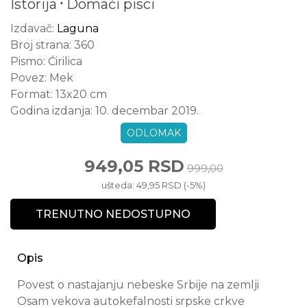
Istorija
Domaći pisci
Izdavač:
Laguna
Broj strana:
360
Pismo:
Ćirilica
Povez:
Mek
Format:
13x20 cm
Godina izdanja:
10. decembar 2019.
ODLOMAK
949,05 RSD
999,00
ušteda: 49,95 RSD (-5%)
TRENUTNO NEDOSTUPNO
Opis
Povest o nastajanju nebeske Srbije na zemlji
Osam vekova autokefalnosti srpske crkve