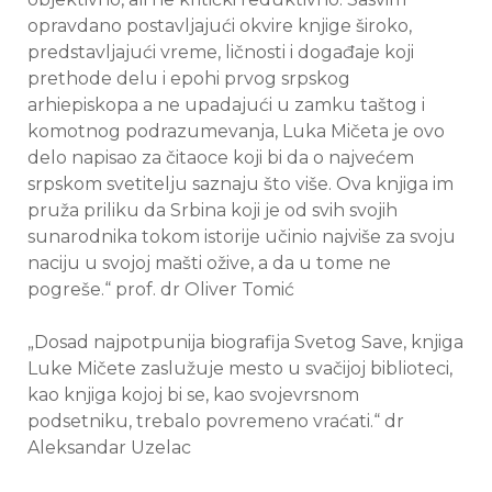
opravdano postavljajući okvire knjige široko,
predstavljajući vreme, ličnosti i događaje koji
prethode delu i epohi prvog srpskog
arhiepiskopa a ne upadajući u zamku taštog i
komotnog podrazumevanja, Luka Mičeta je ovo
delo napisao za čitaoce koji bi da o najvećem
srpskom svetitelju saznaju što više. Ova knjiga im
pruža priliku da Srbina koji je od svih svojih
sunarodnika tokom istorije učinio najviše za svoju
naciju u svojoj mašti ožive, a da u tome ne
pogreše.“ prof. dr Oliver Tomić
„Dosad najpotpunija biografija Svetog Save, knjiga
Luke Mičete zaslužuje mesto u svačijoj biblioteci,
kao knjiga kojoj bi se, kao svojevrsnom
podsetniku, trebalo povremeno vraćati.“ dr
Aleksandar Uzelac