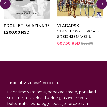
PROKLETI SA AZINARE
VLADARSKI I
VLASTEOSKI DVOR U
1.200,00 RSD
SREDNJEM VEKU
807,50 RSD
850,00
Imperativ izdavaštvo d.o.o.
Donosimo vam nove, ponekad smele, ponekad
suptilne, ali uvek aktuelne glasove iz sveta
beletristike, psihologije, poezije i proze svih