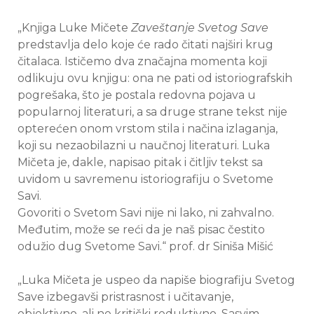
„Knjiga Luke Mičete
Zaveštanje Svetog Save
predstavlja delo koje će rado čitati najširi krug
čitalaca. Ističemo dva značajna momenta koji
odlikuju ovu knjigu: ona ne pati od istoriografskih
pogrešaka, što je postala redovna pojava u
popularnoj literaturi, a sa druge strane tekst nije
opterećen onom vrstom stila i načina izlaganja,
koji su nezaobilazni u naučnoj literaturi. Luka
Mičeta je, dakle, napisao pitak i čitljiv tekst sa
uvidom u savremenu istoriografiju o Svetome
Savi.
Govoriti o Svetom Savi nije ni lako, ni zahvalno.
Međutim, može se reći da je naš pisac čestito
odužio dug Svetome Savi.“ prof. dr Siniša Mišić
„Luka Mičeta je uspeo da napiše biografiju Svetog
Save izbegavši pristrasnost i učitavanje,
objektivno, ali ne kritički reduktivno. Sasvim