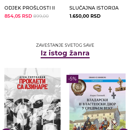
ODJEK PROŠLOSTI II
SLUČAJNA ISTORIJA
854,05 RSD
899,00
1.650,00 RSD
ZAVEŠTANJE SVETOG SAVE
Iz istog žanra
-5%