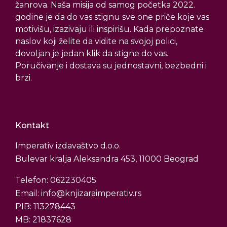
žanrova. Naša misija od samog početka 2022.
godine je da do vas stignu sve one priče koje vas
motivišu, izazivaju ili inspirišu. Kada prepoznate
naslov koji želite da vidite na svojoj polici,
dovoljan je jedan klik da stigne do vas.
Poručivanje i dostava su jednostavni, bezbedni i
brzi.
Kontakt
Imperativ izdavaštvo d.o.o.
Bulevar kralja Aleksandra 453, 11000 Beograd
Telefon: 062230405
Email: info@knjizaraimperativ.rs
PIB: 113278443
MB: 21837628