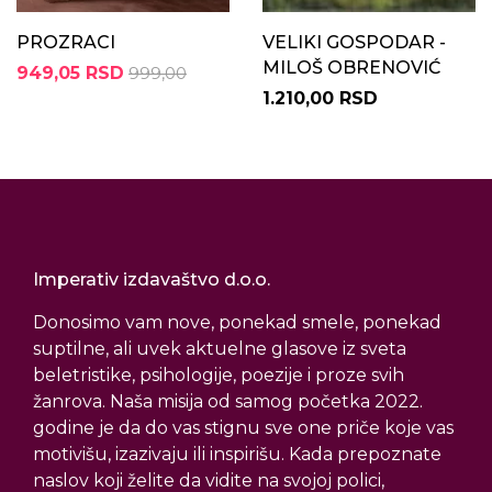
PROZRACI
VELIKI GOSPODAR -
MILOŠ OBRENOVIĆ
949,05 RSD
999,00
1.210,00 RSD
Imperativ izdavaštvo d.o.o.
Donosimo vam nove, ponekad smele, ponekad
suptilne, ali uvek aktuelne glasove iz sveta
beletristike, psihologije, poezije i proze svih
žanrova. Naša misija od samog početka 2022.
godine je da do vas stignu sve one priče koje vas
motivišu, izazivaju ili inspirišu. Kada prepoznate
naslov koji želite da vidite na svojoj polici,