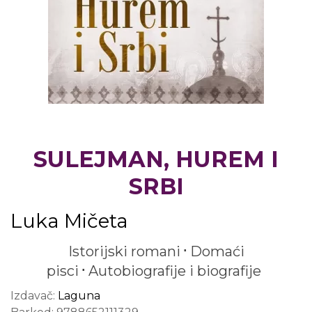
SULEJMAN, HUREM I
SRBI
Luka Mičeta
Istorijski romani
Domaći
pisci
Autobiografije i biografije
Izdavač:
Laguna