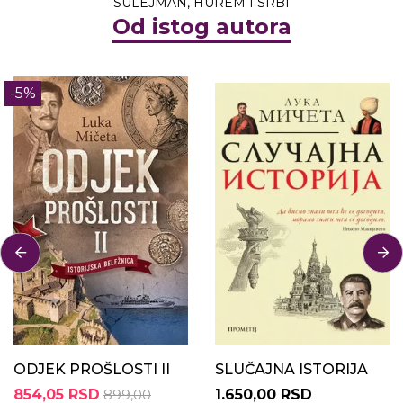
SULEJMAN, HUREM I SRBI
Od istog autora
-5%
ODJEK PROŠLOSTI II
SLUČAJNA ISTORIJA
854,05 RSD
899,00
1.650,00 RSD