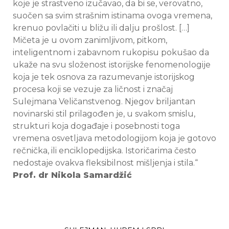
koje je strastveno izučavao, da bi se, verovatno,
suočen sa svim strašnim istinama ovoga vremena,
krenuo povlačiti u bližu ili dalju prošlost. […]
Mičeta je u ovom zanimljivom, pitkom,
inteligentnom i zabavnom rukopisu pokušao da
ukaže na svu složenost istorijske fenomenologije
koja je tek osnova za razumevanje istorijskog
procesa koji se vezuje za ličnost i značaj
Sulejmana Veličanstvenog. Njegov briljantan
novinarski stil prilagođen je, u svakom smislu,
strukturi koja događaje i posebnosti toga
vremena osvetljava metodologijom koja je gotovo
rečnička, ili enciklopedijska. Istoričarima često
nedostaje ovakva fleksibilnost mišljenja i stila.“
Prof. dr Nikola Samardžić