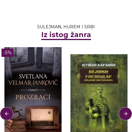
SULEJMAN, HUREM I SRBI
Iz istog žanra
-5%