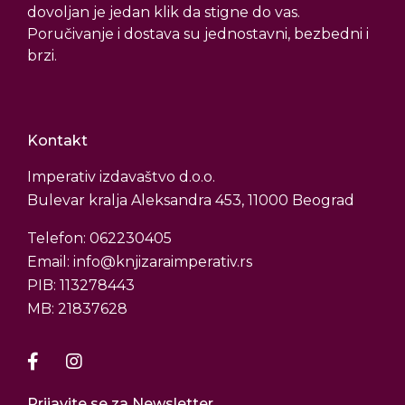
dovoljan je jedan klik da stigne do vas.
Poručivanje i dostava su jednostavni, bezbedni i
brzi.
Kontakt
Imperativ izdavaštvo d.o.o.
Bulevar kralja Aleksandra 453, 11000 Beograd
Telefon: 062230405
Email: info@knjizaraimperativ.rs
PIB: 113278443
MB: 21837628
Prijavite se za Newsletter