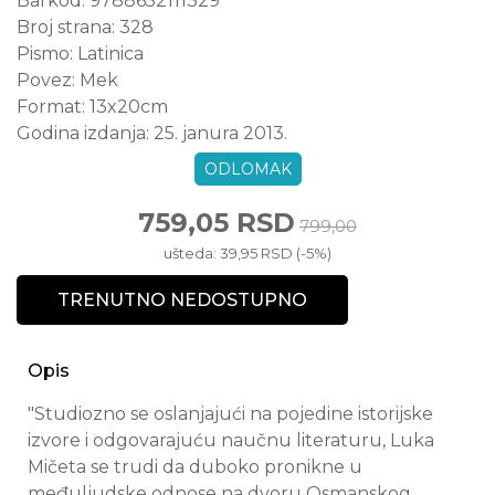
Barkod:
9788652111329
Broj strana:
328
Pismo:
Latinica
Povez:
Mek
Format:
13x20cm
Godina izdanja:
25. janura 2013.
ODLOMAK
759,05 RSD
799,00
ušteda: 39,95 RSD (-5%)
TRENUTNO NEDOSTUPNO
Opis
"Studiozno se oslanjajući na pojedine istorijske
izvore i odgovarajuću naučnu literaturu, Luka
Mičeta se trudi da duboko pronikne u
međuljudske odnose na dvoru Osmanskog