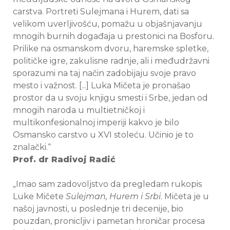
carstva. Portreti Sulejmana i Hurem, dati sa
velikom uverljivošću, pomažu u objašnjavanju
mnogih burnih događaja u prestonici na Bosforu.
Prilike na osmanskom dvoru, haremske spletke,
političke igre, zakulisne radnje, ali i međudržavni
sporazumi na taj način zadobijaju svoje pravo
mesto i važnost. [...] Luka Mičeta je pronašao
prostor da u svoju knjigu smesti i Srbe, jedan od
mnogih naroda u multietničkoj i
multikonfesionalnoj imperiji kakvo je bilo
Osmansko carstvo u XVI stoleću. Učinio je to
znalački.“
Prof. dr Radivoj Radić
„Imao sam zadovoljstvo da pregledam rukopis
Luke Mičete
Sulejman, Hurem i Srbi
. Mičeta je u
našoj javnosti, u poslednje tri decenije, bio
pouzdan, pronicljiv i pametan hroničar procesa