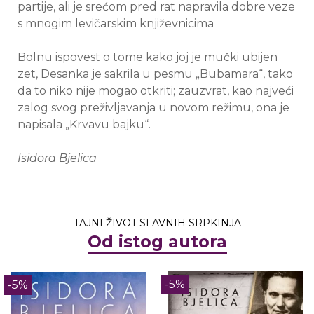
partije, ali je srećom pred rat napravila dobre veze
s mnogim levičarskim književnicima
Bolnu ispovest o tome kako joj je mučki ubijen
zet, Desanka je sakrila u pesmu „Bubamara“, tako
da to niko nije mogao otkriti; zauzvrat, kao najveći
zalog svog preživljavanja u novom režimu, ona je
napisala „Krvavu bajku“.
Isidora Bjelica
TAJNI ŽIVOT SLAVNIH SRPKINJA
Od istog autora
-5%
-5%