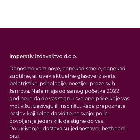
Imperativ izdavaštvo d.o.o.
Donosimo vam nove, ponekad smele, ponekad
suptilne, ali uvek aktuelne glasove iz sveta
beletristike, psihologije, poezije i proze svih
žanrova. Naša misija od samog početka 2022.
godine je da do vas stignu sve one priče koje vas
motivišu, izazivaju ili inspirišu. Kada prepoznate
naslov koji želite da vidite na svojoj polici,
dovoljan je jedan klik da stigne do vas.
Poručivanje i dostava su jednostavni, bezbedni i
brzi.