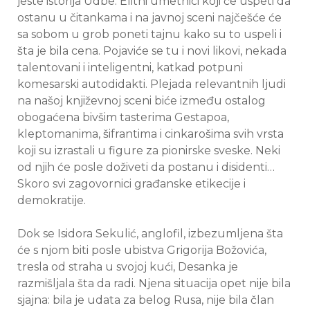
jeste istorija Udbe. Elitni umetnici koji će uspeti da
ostanu u čitankama i na javnoj sceni najčešće će
sa sobom u grob poneti tajnu kako su to uspeli i
šta je bila cena. Pojaviće se tu i novi likovi, nekada
talentovani i inteligentni, katkad potpuni
komesarski autodidakti. Plejada relevantnih ljudi
na našoj književnoj sceni biće između ostalog
obogaćena bivšim tasterima Gestapoa,
kleptomanima, šifrantima i cinkarošima svih vrsta
koji su izrastali u figure za pionirske sveske. Neki
od njih će posle doživeti da postanu i disidenti…
Skoro svi zagovornici građanske etikecije i
demokratije.
Dok se Isidora Sekulić, anglofil, izbezumljena šta
će s njom biti posle ubistva Grigorija Božovića,
tresla od straha u svojoj kući, Desanka je
razmišljala šta da radi. Njena situacija opet nije bila
sjajna: bila je udata za belog Rusa, nije bila član