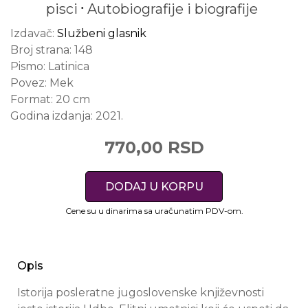
pisci
Autobiografije i biografije
Izdavač:
Službeni glasnik
Broj strana:
148
Pismo:
Latinica
Povez:
Mek
Format:
20 cm
Godina izdanja:
2021.
770,00 RSD
DODAJ U KORPU
Cene su u dinarima sa uračunatim PDV-om.
Opis
Istorija posleratne jugoslovenske književnosti