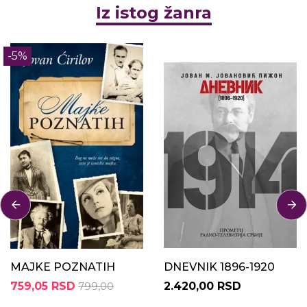
Iz istog žanra
-5%
MAJKE POZNATIH
DNEVNIK 1896-1920
759,05 RSD
799,00
2.420,00 RSD