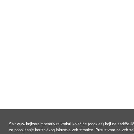
Sajt www.knjizaraimperativ.rs koristi kolačiće (cookies) koji ne sadrže l
za poboljšanje korisničkog iskustva veb stranice. Prisustvom na veb s