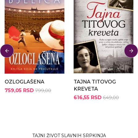
OZLOGLAŠENA
TAJNA TITOVOG
KREVETA
759,05 RSD
799,00
616,55 RSD
649,00
TAJNI ŽIVOT SLAVNIH SRPKINJA