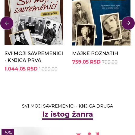
SVI MOJI SAVREMENICI
MAJKE POZNATIH
- KNJIGA PRVA
759,05 RSD
799,00
1.044,05 RSD
1.099,00
SVI MOJI SAVREMENICI - KNJIGA DRUGA
Iz istog žanra
-5%