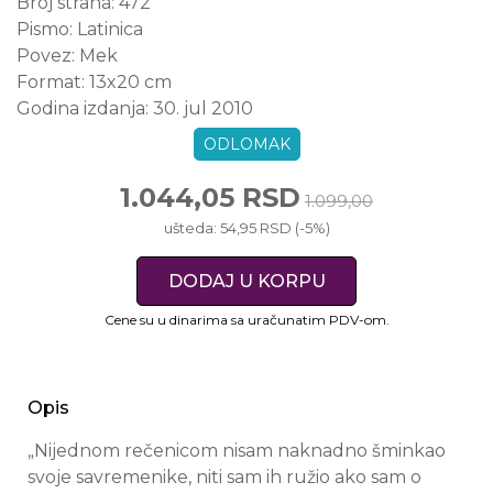
Broj strana:
472
Pismo:
Latinica
Povez:
Mek
Format:
13x20 cm
Godina izdanja:
30. jul 2010
ODLOMAK
1.044,05 RSD
1.099,00
ušteda: 54,95 RSD (-5%)
DODAJ U KORPU
Cene su u dinarima sa uračunatim PDV-om.
Opis
„Nijednom rečenicom nisam naknadno šminkao
svoje savremenike, niti sam ih ružio ako sam o