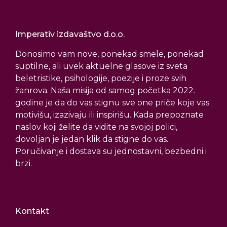
Imperativ izdavaštvo d.o.o.
Donosimo vam nove, ponekad smele, ponekad
suptilne, ali uvek aktuelne glasove iz sveta
beletristike, psihologije, poezije i proze svih
žanrova. Naša misija od samog početka 2022.
godine je da do vas stignu sve one priče koje vas
motivišu, izazivaju ili inspirišu. Kada prepoznate
naslov koji želite da vidite na svojoj polici,
dovoljan je jedan klik da stigne do vas.
Poručivanje i dostava su jednostavni, bezbedni i
brzi.
Kontakt