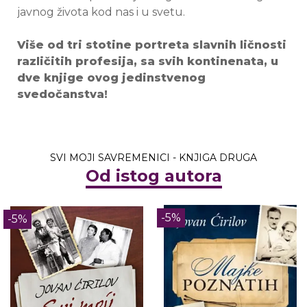
javnog života kod nas i u svetu.
Više od tri stotine portreta slavnih ličnosti
različitih profesija, sa svih kontinenata, u
dve knjige ovog jedinstvenog
svedočanstva!
SVI MOJI SAVREMENICI - KNJIGA DRUGA
Od istog autora
-5%
-5%