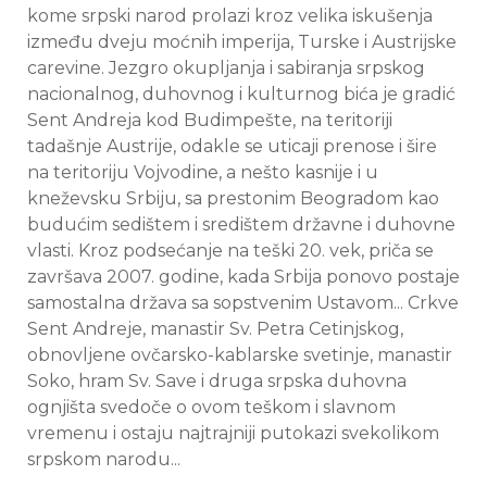
kome srpski narod prolazi kroz velika iskušenja
između dveju moćnih imperija, Turske i Austrijske
carevine. Jezgro okupljanja i sabiranja srpskog
nacionalnog, duhovnog i kulturnog bića je gradić
Sent Andreja kod Budimpešte, na teritoriji
tadašnje Austrije, odakle se uticaji prenose i šire
na teritoriju Vojvodine, a nešto kasnije i u
kneževsku Srbiju, sa prestonim Beogradom kao
budućim sedištem i središtem državne i duhovne
vlasti. Kroz podsećanje na teški 20. vek, priča se
završava 2007. godine, kada Srbija ponovo postaje
samostalna država sa sopstvenim Ustavom... Crkve
Sent Andreje, manastir Sv. Petra Cetinjskog,
obnovljene ovčarsko-kablarske svetinje, manastir
Soko, hram Sv. Save i druga srpska duhovna
ognjišta svedoče o ovom teškom i slavnom
vremenu i ostaju najtrajniji putokazi svekolikom
srpskom narodu...