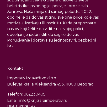
suptilne, ali uvek aktuelne glasove iz sveta
beletristike, psihologije, poezije i proze svih
žanrova. Naša misija od samog početka 2022.
godine je da do vas stignu sve one priče koje vas
motivišu, izazivaju ili inspirišu. Kada prepoznate
naslov koji želite da vidite na svojoj polici,
dovoljan je jedan klik da stigne do vas.
Poručivanje i dostava su jednostavni, bezbedni i
brzi.
Kontakt
Imperativ izdavaštvo d.o.o.
Bulevar kralja Aleksandra 453, 11000 Beograd
Telefon: 062230405
Email: info@knjizaraimperativ.rs
PIB: 113278443