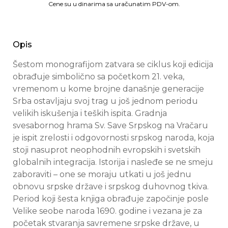
Cene su u dinarima sa uračunatim PDV-om.
Opis
Šestom monografijom zatvara se ciklus koji edicija
obrađuje simbolično sa početkom 21. veka,
vremenom u kome brojne današnje generacije
Srba ostavljaju svoj trag u još jednom periodu
velikih iskušenja i teških ispita. Gradnja
svesabornog hrama Sv. Save Srpskog na Vračaru
je ispit zrelosti i odgovornosti srpskog naroda, koja
stoji nasuprot neophodnih evropskih i svetskih
globalnih integracija. Istorija i nasleđe se ne smeju
zaboraviti – one se moraju utkati u još jednu
obnovu srpske države i srpskog duhovnog tkiva.
Period koji šesta knjiga obrađuje započinje posle
Velike seobe naroda 1690. godine i vezana je za
početak stvaranja savremene srpske države, u