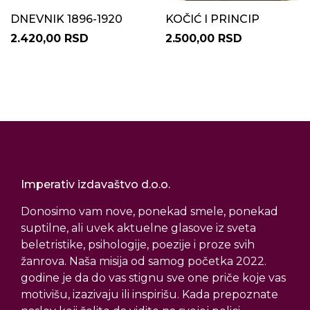
DNEVNIK 1896-1920
KOČIĆ I PRINCIP
2.420,00 RSD
2.500,00 RSD
Imperativ izdavaštvo d.o.o.
Donosimo vam nove, ponekad smele, ponekad
suptilne, ali uvek aktuelne glasove iz sveta
beletristike, psihologije, poezije i proze svih
žanrova. Naša misija od samog početka 2022.
godine je da do vas stignu sve one priče koje vas
motivišu, izazivaju ili inspirišu. Kada prepoznate