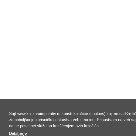
Sajt www.knjizaraimperativ.rs koristi kolačiće (cookies) koji ne sadrže l
za poboljšanje korisničkog iskustva veb stranice. Prisustvom na veb s
da se posetioci slažu sa korišćenjem ovih kolačića.
Detaljnije