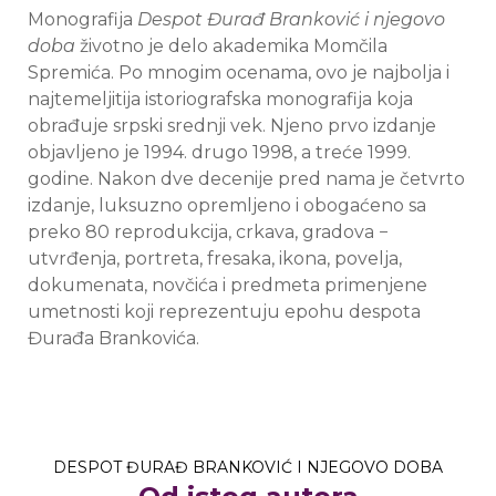
Monografija
Despot Đurađ Branković i njegovo
doba
životno je delo akademika Momčila
Spremića. Po mnogim ocenama, ovo je najbolja i
najtemeljitija istoriografska monografija koja
obrađuje srpski srednji vek. Njeno prvo izdanje
objavljeno je 1994. drugo 1998, a treće 1999.
godine. Nakon dve decenije pred nama je četvrto
izdanje, luksuzno opremljeno i obogaćeno sa
preko 80 reprodukcija, crkava, gradova −
utvrđenja, portreta, fresaka, ikona, povelja,
dokumenata, novčića i predmeta primenjene
umetnosti koji reprezentuju epohu despota
Đurađa Brankovića.
DESPOT ĐURAĐ BRANKOVIĆ I NJEGOVO DOBA