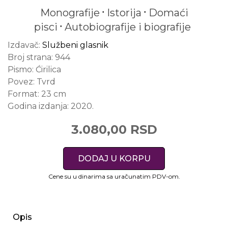
Monografije
Istorija
Domaći
pisci
Autobiografije i biografije
Izdavač:
Službeni glasnik
Broj strana:
944
Pismo:
Ćirilica
Povez:
Tvrd
Format:
23 cm
Godina izdanja:
2020.
3.080,00 RSD
DODAJ U KORPU
Cene su u dinarima sa uračunatim PDV-om.
Opis