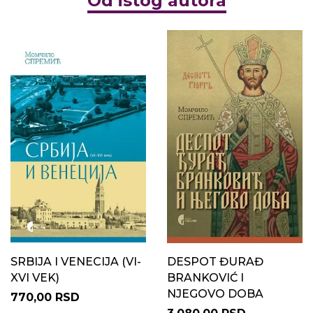
Od istog autora
SRBIJA I VENECIJA (VI-
DESPOT ĐURAĐ
XVI VEK)
BRANKOVIĆ I
NJEGOVO DOBA
770,00 RSD