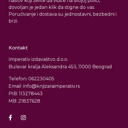
naslov koji želite da vidite na svojoj polici,
dovoljan je jedan klik da stigne do vas.
Poručivanje i dostava su jednostavni, bezbedni i
brzi.
Kontakt
Imperativ izdavaštvo d.o.o.
Bulevar kralja Aleksandra 453, 11000 Beograd
Telefon: 062230405
Email: info@knjizaraimperativ.rs
PIB: 113278443
MB: 21837628