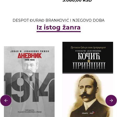
3.080,00 RSD
DESPOT ĐURAĐ BRANKOVIĆ I NJEGOVO DOBA
Iz istog žanra