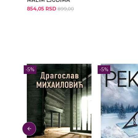
MALIM LJUDIMA
854,05 RSD
899,00
-5%
-5%