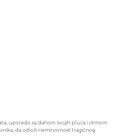
nata, uporedo sa dahom svojih pluća i ritmom
krvnika, da odloži neminovnost tragičnog