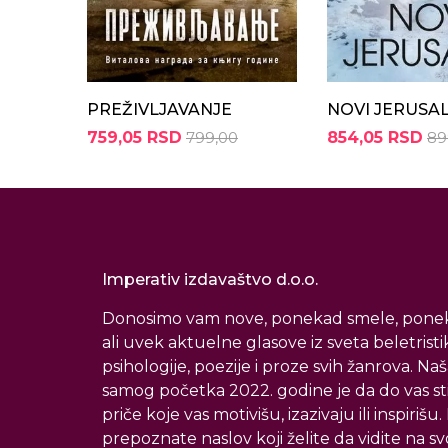
PREŽIVLJAVANJE
NOVI JERUSA
759,05 RSD
799,00
854,05 RSD
89
Imperativ izdavaštvo d.o.o.
Donosimo vam nove, ponekad smele, ponek
ali uvek aktuelne glasove iz sveta beletristi
psihologije, poezije i proze svih žanrova. Naš
samog početka 2022. godine je da do vas s
priče koje vas motivišu, izazivaju ili inspirišu
prepoznate naslov koji želite da vidite na svoj