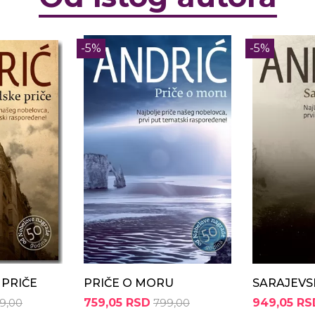
-5%
-5%
PRIČE
PRIČE O MORU
SARAJEVS
9,00
759,05 RSD
799,00
949,05 RS