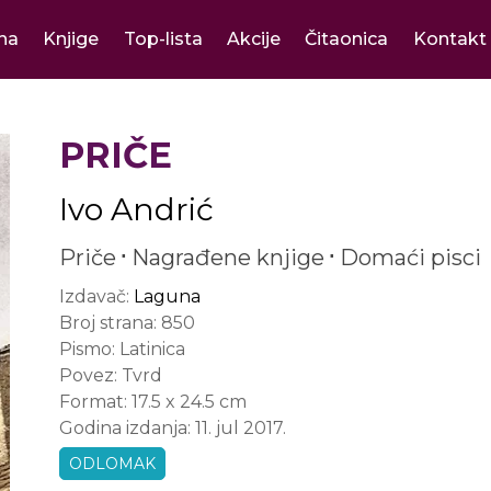
na
Knjige
Top-lista
Akcije
Čitaonica
Kontakt
PRIČE
Ivo Andrić
Priče
Nagrađene knjige
Domaći pisci
Izdavač:
Laguna
Broj strana:
850
Pismo:
Latinica
Povez:
Tvrd
Format:
17.5 x 24.5 cm
Godina izdanja:
11. jul 2017.
ODLOMAK