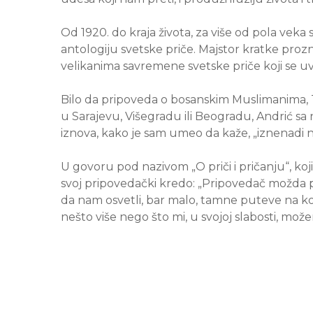
Od 1920. do kraja života, za više od pola veka
antologiju svetske priče. Majstor kratke prozn
velikanima savremene svetske priče koji se uv
Bilo da pripoveda o bosanskim Muslimanima, Tur
u Sarajevu, Višegradu ili Beogradu, Andrić sa
iznova, kako je sam umeo da kaže, „iznenadi 
U govoru pod nazivom „O priči i pričanju“, ko
svoj pripovedački kredo: „Pripovedač možda pri
da nam osvetli, bar malo, tamne puteve na koje
nešto više nego što mi, u svojoj slabosti, mo