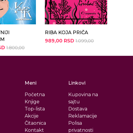
NIJI
RIBA KOJA PRIČA
PRIČE
UM
RIBE S
989,00 RSD
1.099,00
SD
1.800,00
1.210,
Meni
Linkovi
Početna
Kupovina na
Knjige
sajtu
Top-lista
Dostava
Akcije
Reklamacije
Čitaonica
Polisa
Kontakt
privatnosti