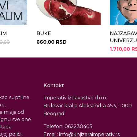
LIM
BUKE
NAJZABAV
UNIVERZ
9,00
660,00 RSD
1.710,00 R
Kontakt
ad suptilne,
Imperativ izdavaštvo d.o.o.
ke,
Bulevar kralja Aleksandra 453, 11000
a misija od
Beograd
tignu sve one
Telefon: 062230405
. Kada
oj polici,
Email: info@knjizaraimperativ.rs