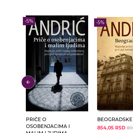
-5%
-5%
PRIČE O
BEOGRADSKE 
OSOBENJACIMA I
854,05 RSD
89