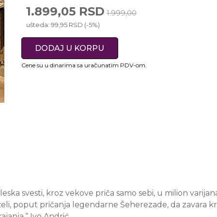
1.899,05 RSD
1.999,00
ušteda: 99,95 RSD (-5%)
DODAJ U KORPU
Cene su u dinarima sa uračunatim PDV-om.
ska svesti, kroz vekove priča samo sebi, u milion varija
da želi, poput pričanja legendarne Šeherezade, da zavara 
rajanja.“ Ivo Andrić