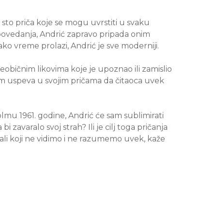
 sto priča koje se mogu uvrstiti u svaku
ripovedanja, Andrić zapravo pripada onim
ko vreme prolazi, Andrić je sve moderniji.
eobičnim likovima koje je upoznao ili zamislio
lom uspeva u svojim pričama da čitaoca uvek
lmu 1961. godine, Andrić će sam sublimirati
avaralo svoj strah? Ili je cilj toga pričanja
 ali koji ne vidimo i ne razumemo uvek, kaže