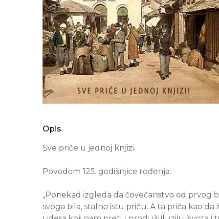
Opis
Sve priče u jednoj knjizi.
Povodom 125. godišnjice rođenja.
„Ponekad izgleda da čovečanstvo od prvog ble
svoga bila, stalno istu priču. A ta priča kao 
udesa koji nam preti, i produži iluziju života i t