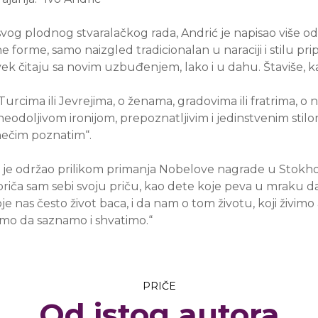
 svog plodnog stvaralačkog rada, Andrić je napisao više od
e forme, samo naizgled tradicionalan u naraciji i stilu p
ek čitaju sa novim uzbuđenjem, lako i u dahu. Štaviše, ka
cima ili Jevrejima, o ženama, gradovima ili fratrima, o n
 neodoljivom ironijom, prepoznatljivim i jedinstvenim sti
nečim poznatim“.
ji je održao prilikom primanja Nobelove nagrade u Stokho
ča sam sebi svoju priču, kao dete koje peva u mraku da bi z
 nas često život baca, i da nam o tom životu, koji živimo
žemo da saznamo i shvatimo.“
PRIČE
Od istog autora