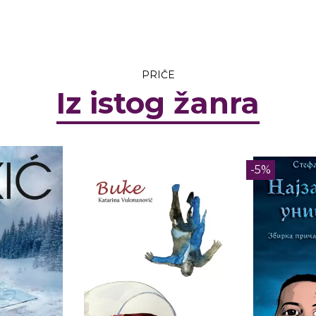
PRIČE
Iz istog žanra
-5%