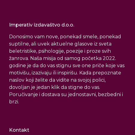
Imperativ izdavaštvo d.o.o.
Donosimo vam nove, ponekad smele, ponekad
suptilne, ali uvek aktuelne glasove iz sveta
beletristike, psihologije, poezije i proze svih
žanrova. Naša misija od samog početka 2022.
godine je da do vas stignu sve one priče koje vas
motivišu, izazivaju ili inspirišu. Kada prepoznate
naslov koji želite da vidite na svojoj polici,
dovoljan je jedan klik da stigne do vas.
Poručivanje i dostava su jednostavni, bezbedni i
brzi.
Kontakt