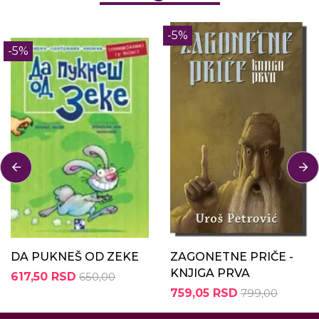
-5%
-5%
DA PUKNEŠ OD ZEKE
ZAGONETNE PRIČE -
KNJIGA PRVA
617,50 RSD
650,00
759,05 RSD
799,00