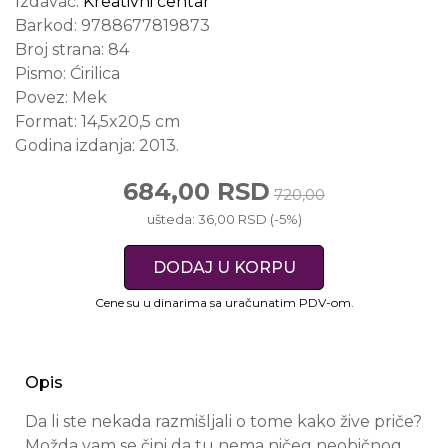
Izdavač:
Kreativni centar
Barkod:
9788677819873
Broj strana:
84
Pismo:
Ćirilica
Povez:
Mek
Format:
14,5x20,5 cm
Godina izdanja:
2013.
684,00 RSD
720,00
ušteda: 36,00 RSD (-5%)
DODAJ U KORPU
Cene su u dinarima sa uračunatim PDV-om.
Opis
Da li ste nekada razmišljali o tome kako žive priče?
Možda vam se čini da tu nema ničeg neobičnog.