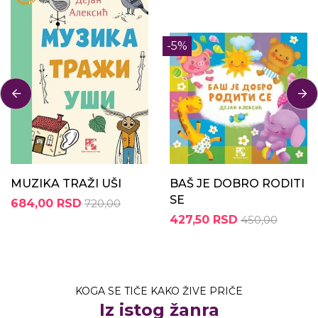
-5%
MUZIKA TRAŽI UŠI
BAŠ JE DOBRO RODITI
SE
684,00 RSD
720,00
427,50 RSD
450,00
KOGA SE TIČE KAKO ŽIVE PRIČE
Iz istog žanra