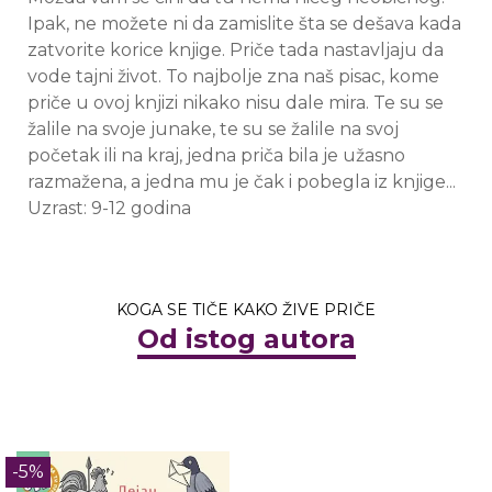
Ipak, ne možete ni da zamislite šta se dešava kada
zatvorite korice knjige. Priče tada nastavljaju da
vode tajni život. To najbolje zna naš pisac, kome
priče u ovoj knjizi nikako nisu dale mira. Te su se
žalile na svoje junake, te su se žalile na svoj
početak ili na kraj, jedna priča bila je užasno
razmažena, a jedna mu je čak i pobegla iz knjige...
Uzrast: 9-12 godina
KOGA SE TIČE KAKO ŽIVE PRIČE
Od istog autora
-5%