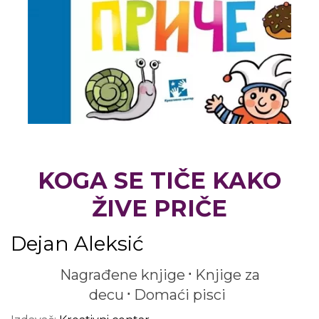
KOGA SE TIČE KAKO
ŽIVE PRIČE
Dejan Aleksić
Nagrađene knjige
Knjige za
decu
Domaći pisci