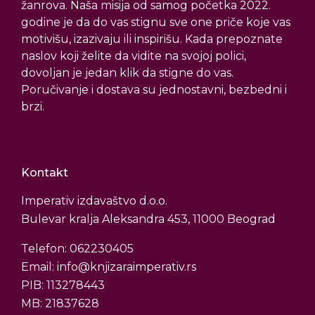
žanrova. Naša misija od samog početka 2022.
godine je da do vas stignu sve one priče koje vas
motivišu, izazivaju ili inspirišu. Kada prepoznate
naslov koji želite da vidite na svojoj polici,
dovoljan je jedan klik da stigne do vas.
Poručivanje i dostava su jednostavni, bezbedni i
brzi.
Kontakt
Imperativ izdavaštvo d.o.o.
Bulevar kralja Aleksandra 453, 11000 Beograd
Telefon: 062230405
Email: info@knjizaraimperativ.rs
PIB: 113278443
MB: 21837628