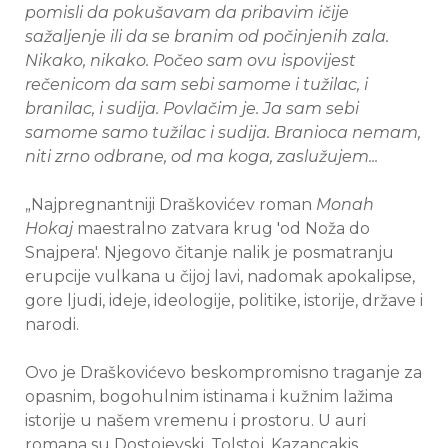
pomisli da pokušavam da pribavim ičije
sažaljenje ili da se branim od počinjenih zala.
Nikako, nikako. Počeo sam ovu ispovijest
rečenicom da sam sebi samome i tužilac, i
branilac, i sudija. Povlačim je. Ja sam sebi
samome samo tužilac i sudija. Branioca nemam,
niti zrno odbrane, od ma koga, zaslužujem...
„Najpregnantniji Draškovićev roman
Monah
Hokaj
maestralno zatvara krug 'od Noža do
Snajpera'. Njegovo čitanje nalik je posmatranju
erupcije vulkana u čijoj lavi, nadomak apokalipse,
gore ljudi, ideje, ideologije, politike, istorije, države i
narodi.
Ovo je Draškovićevo beskompromisno traganje za
opasnim, bogohulnim istinama i kužnim lažima
istorije u našem vremenu i prostoru. U auri
romana su Dostojevski, Tolstoj, Kazancakis,