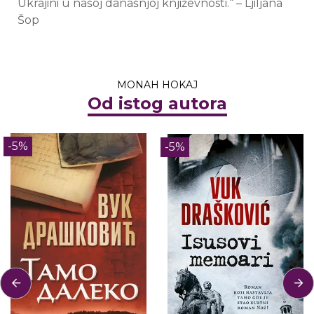
Ukrajini u našoj današnjoj književnosti.“ – Ljiljana
Šop
MONAH HOKAJ
Od istog autora
-5%
-5%