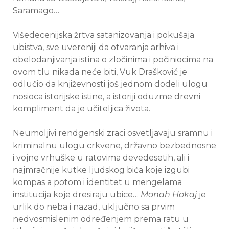
Saramago…
Višedecenijska žrtva satanizovanja i pokušaja
ubistva, sve uvereniji da otvaranja arhiva i
obelodanjivanja istina o zločinima i počiniocima na
ovom tlu nikada neće biti, Vuk Drašković je
odlučio da književnosti još jednom dodeli ulogu
nosioca istorijske istine, a istoriji oduzme drevni
kompliment da je učiteljica života.
Neumoljivi rendgenski zraci osvetljavaju sramnu i
kriminalnu ulogu crkvene, državno bezbednosne
i vojne vrhuške u ratovima devedesetih, ali i
najmračnije kutke ljudskog bića koje izgubi
kompas a potom i identitet u mengelama
institucija koje dresiraju ubice…
Monah Hokaj
je
urlik do neba i nazad, uključno sa prvim
nedvosmislenim određenjem prema ratu u