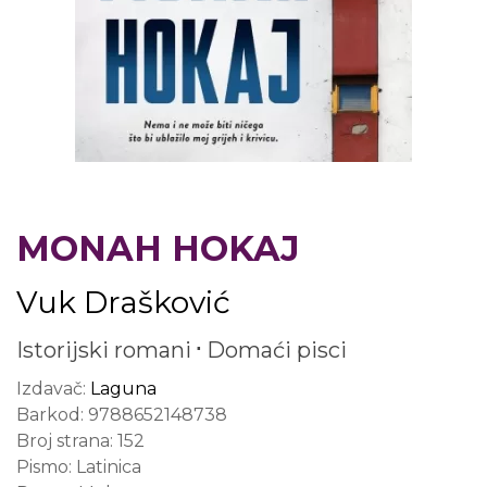
MONAH HOKAJ
Vuk Drašković
Istorijski romani
Domaći pisci
Izdavač:
Laguna
Barkod:
9788652148738
Broj strana:
152
Pismo:
Latinica