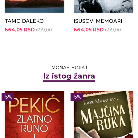
TAMO DALEKO
ISUSOVI MEMOARI
664,05 RSD
699,00
664,05 RSD
699,00
MONAH HOKAJ
Iz istog žanra
-5%
-5%