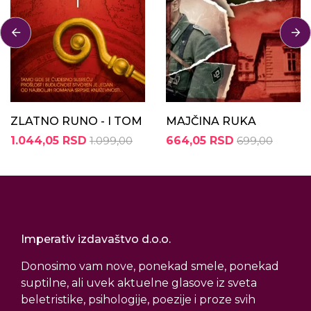
ZLATNO RUNO - I TOM
MAJČINA RUKA
1.044,05 RSD
1.099,00
664,05 RSD
699,00
Imperativ izdavaštvo d.o.o.
Donosimo vam nove, ponekad smele, ponekad
suptilne, ali uvek aktuelne glasove iz sveta
beletristike, psihologije, poezije i proze svih