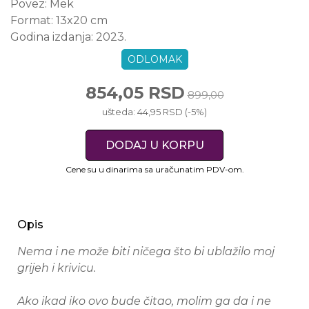
Povez:
Mek
Format:
13x20 cm
Godina izdanja:
2023.
ODLOMAK
854,05 RSD
899,00
ušteda: 44,95 RSD (-5%)
DODAJ U KORPU
Cene su u dinarima sa uračunatim PDV-om.
Opis
Nema i ne može biti ničega što bi ublažilo moj
grijeh i krivicu.
Ako ikad iko ovo bude čitao, molim ga da i ne