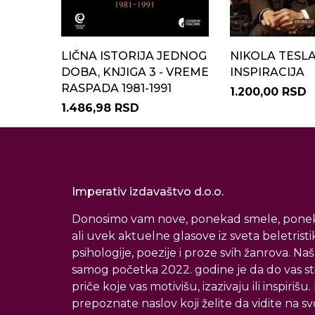
LIČNA ISTORIJA JEDNOG
NIKOLA TESLA
DOBA, KNJIGA 3 - VREME
INSPIRACIJA
RASPADA 1981-1991
1.200,00 RSD
1.486,98 RSD
Imperativ izdavaštvo d.o.o.
Donosimo vam nove, ponekad smele, ponek
ali uvek aktuelne glasove iz sveta beletristi
psihologije, poezije i proze svih žanrova. Naš
samog početka 2022. godine je da do vas s
priče koje vas motivišu, izazivaju ili inspirišu
prepoznate naslov koji želite da vidite na svoj