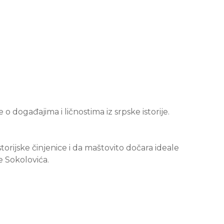
 o događajima i ličnostima iz srpske istorije.
rijske činjenice i da maštovito dočara ideale
e Sokolovića.