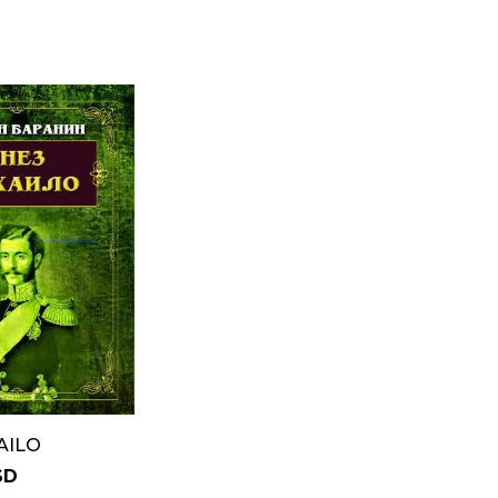
AILO
SD