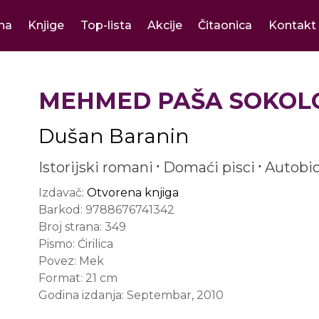
na
Knjige
Top-lista
Akcije
Čitaonica
Kontakt
MEHMED PAŠA SOKOL
Dušan Baranin
Istorijski romani
Domaći pisci
Autobiog
Izdavač:
Otvorena knjiga
Barkod:
9788676741342
Broj strana:
349
Pismo:
Ćirilica
Povez:
Mek
Format:
21 cm
Godina izdanja:
Septembar, 2010