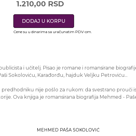
1.210,00 RSD
DODAJ U KORPU
Cene su u dinarima sa uračunatim PDV-om.
ublicista i učitelj. Pisao je romane i romansirane biografije
aši Sokoloviću, Karađorđu, hajduk Veljku Petroviću...
redhodniku nije pošlo za rukom: da svestrano prouči isto
torije. Ova knjiga je romansirana biografija Mehmed - Paš
MEHMED PAŠA SOKOLOVIĆ