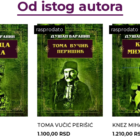
Od istog autora
rasprodato
rasprodato
TOMA VUČIĆ PERIŠIĆ
KNEZ MIH
1.100,00 RSD
1.210,00 R