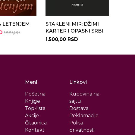
A LETENJEM
STAKLENI MIR: DŽIMI
MAJKE
KARTER I OPASNI SRBI
D
999,00
759,05
1.500,00 RSD
Meni
Linkovi
Početna
Kupovina na
Knjige
sajtu
Top-lista
Dostava
Akcije
Reklamacije
Čitaonica
Polisa
Kontakt
privatnosti