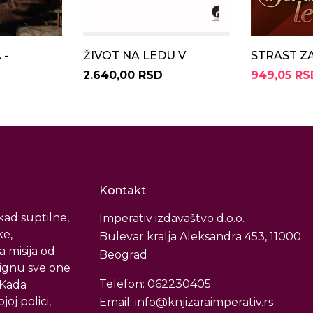
 -
ŽIVOT NA LEDU V
STRAST Z
2.640,00 RSD
949,05 RS
Kontakt
ad suptilne,
Imperativ izdavaštvo d.o.o.
ke,
Bulevar kralja Aleksandra 453, 11000
a misija od
Beograd
tignu sve one
Telefon: 062230405
. Kada
oj polici,
Email: info@knjizaraimperativ.rs