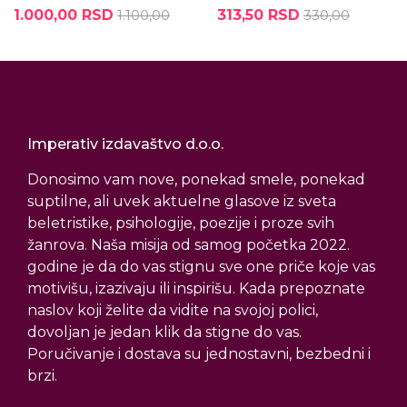
1.000,00 RSD
1.100,00
313,50 RSD
330,00
Imperativ izdavaštvo d.o.o.
Donosimo vam nove, ponekad smele, ponekad
suptilne, ali uvek aktuelne glasove iz sveta
beletristike, psihologije, poezije i proze svih
žanrova. Naša misija od samog početka 2022.
godine je da do vas stignu sve one priče koje vas
motivišu, izazivaju ili inspirišu. Kada prepoznate
naslov koji želite da vidite na svojoj polici,
dovoljan je jedan klik da stigne do vas.
Poručivanje i dostava su jednostavni, bezbedni i
brzi.