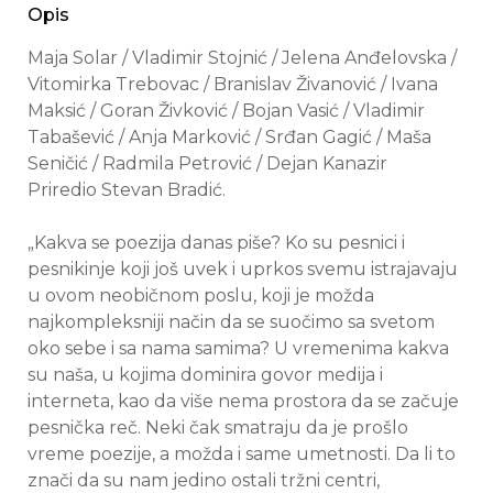
Opis
Maja Solar / Vladimir Stojnić / Jelena Anđelovska /
Vitomirka Trebovac / Branislav Živanović / Ivana
Maksić / Goran Živković / Bojan Vasić / Vladimir
Tabašević / Anja Marković / Srđan Gagić / Maša
Seničić / Radmila Petrović / Dejan Kanazir
Priredio Stevan Bradić.
„Kakva se poezija danas piše? Ko su pesnici i
pesnikinje koji još uvek i uprkos svemu istrajavaju
u ovom neobičnom poslu, koji je možda
najkompleksniji način da se suočimo sa svetom
oko sebe i sa nama samima? U vremenima kakva
su naša, u kojima dominira govor medija i
interneta, kao da više nema prostora da se začuje
pesnička reč. Neki čak smatraju da je prošlo
vreme poezije, a možda i same umetnosti. Da li to
znači da su nam jedino ostali tržni centri,