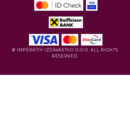
© IMPERATIV IZDAVAŠTVO D.O.O. ALL RIGHTS
RESERVED.