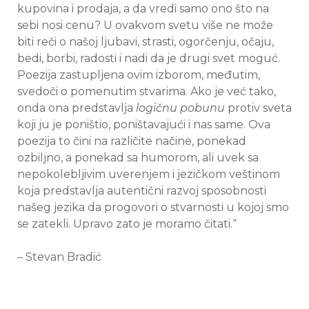
kupovina i prodaja, a da vredi samo ono što na
sebi nosi cenu? U ovakvom svetu više ne može
biti reči o našoj ljubavi, strasti, ogorčenju, očaju,
bedi, borbi, radosti i nadi da je drugi svet moguć.
Poezija zastupljena ovim izborom, međutim,
svedoči o pomenutim stvarima. Ako je već tako,
onda ona predstavlja
logičnu pobunu
protiv sveta
koji ju je poništio, poništavajući i nas same. Ova
poezija to čini na različite načine, ponekad
ozbiljno, a ponekad sa humorom, ali uvek sa
nepokolebljivim uverenjem i jezičkom veštinom
koja predstavlja autentični razvoj sposobnosti
našeg jezika da progovori o stvarnosti u kojoj smo
se zatekli. Upravo zato je moramo čitati.“
– Stevan Bradić