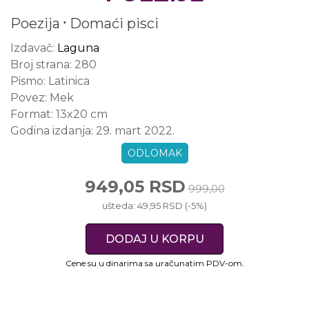
Poezija
Domaći pisci
Izdavač:
Laguna
Broj strana:
280
Pismo:
Latinica
Povez:
Mek
Format:
13x20 cm
Godina izdanja:
29. mart 2022.
ODLOMAK
949,05 RSD
999,00
ušteda: 49,95 RSD (-5%)
DODAJ U KORPU
Cene su u dinarima sa uračunatim PDV-om.