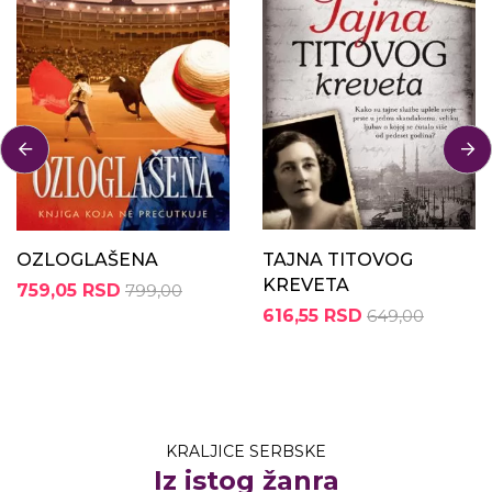
OZLOGLAŠENA
TAJNA TITOVOG
KREVETA
759,05 RSD
799,00
616,55 RSD
649,00
KRALJICE SERBSKE
Iz istog žanra