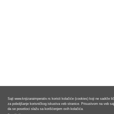
Sajt www.knjizaraimperativ.rs koristi kolačiće (cookies) koji ne sadrže l
za poboljšanje korisničkog iskustva veb stranice. Prisustvom na veb s
da se posetioci slažu sa korišćenjem ovih kolačića.