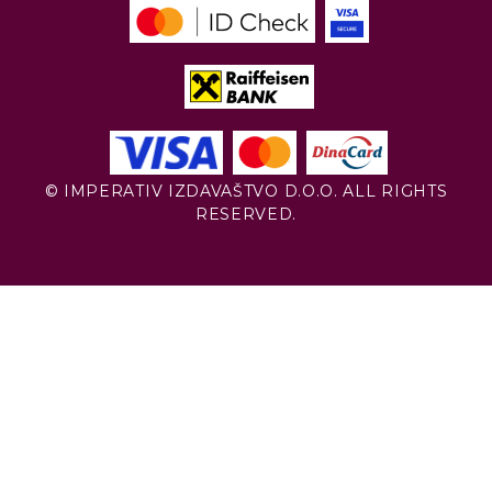
© IMPERATIV IZDAVAŠTVO D.O.O. ALL RIGHTS
RESERVED.