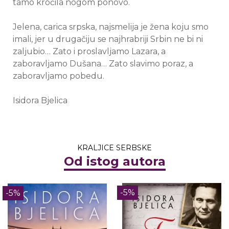
tamo kročila nogom ponovo.
Jelena, carica srpska, najsmelija je žena koju smo
imali, jer u drugačiju se najhrabriji Srbin ne bi ni
zaljubio… Zato i proslavljamo Lazara, a
zaboravljamo Dušana… Zato slavimo poraz, a
zaboravljamo pobedu.
Isidora Bjelica
KRALJICE SERBSKE
Od istog autora
-5%
-5%