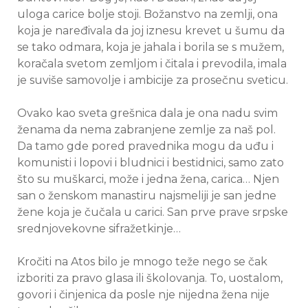
uloga carice bolje stoji. Božanstvo na zemlji, ona
koja je naređivala da joj iznesu krevet u šumu da
se tako odmara, koja je jahala i borila se s mužem,
koračala svetom zemljom i čitala i prevodila, imala
je suviše samovolje i ambicije za prosečnu sveticu.
Ovako kao sveta grešnica dala je ona nadu svim
ženama da nema zabranjene zemlje za naš pol.
Da tamo gde pored pravednika mogu da uđu i
komunisti i lopovi i bludnici i bestidnici, samo zato
što su muškarci, može i jedna žena, carica… Njen
san o ženskom manastiru najsmeliji je san jedne
žene koja je čučala u carici. San prve prave srpske
srednjovekovne sifražetkinje…
Kročiti na Atos bilo je mnogo teže nego se čak
izboriti za pravo glasa ili školovanja. To, uostalom,
govori i činjenica da posle nje nijedna žena nije