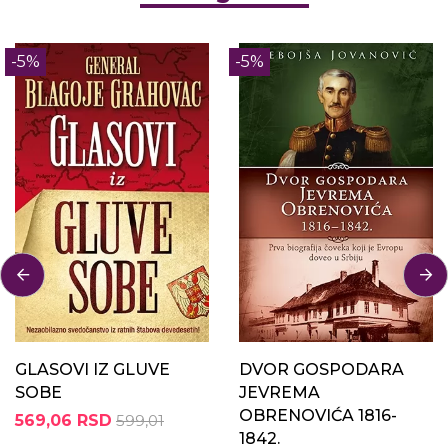
-5%
-5%
GLASOVI IZ GLUVE
DVOR GOSPODARA
SOBE
JEVREMA
OBRENOVIĆA 1816-
569,06 RSD
599,01
1842.