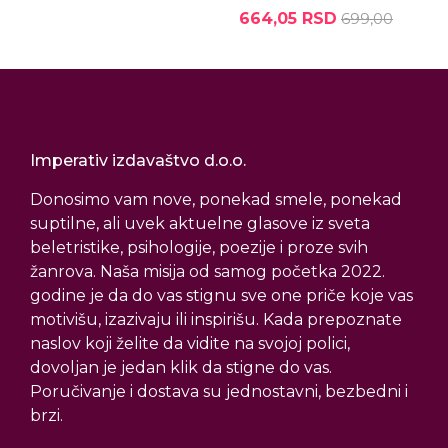
664,05 RSD
699,00
Imperativ izdavaštvo d.o.o.
Donosimo vam nove, ponekad smele, ponekad
suptilne, ali uvek aktuelne glasove iz sveta
beletristike, psihologije, poezije i proze svih
žanrova. Naša misija od samog početka 2022.
godine je da do vas stignu sve one priče koje vas
motivišu, izazivaju ili inspirišu. Kada prepoznate
naslov koji želite da vidite na svojoj polici,
dovoljan je jedan klik da stigne do vas.
Poručivanje i dostava su jednostavni, bezbedni i
brzi.