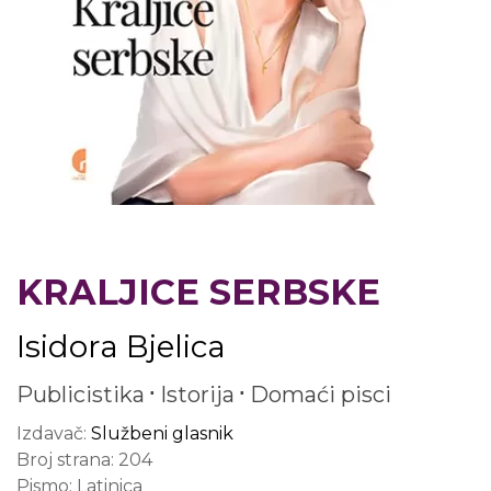
KRALJICE SERBSKE
Isidora Bjelica
Publicistika
Istorija
Domaći pisci
Izdavač:
Službeni glasnik
Broj strana:
204
Pismo:
Latinica