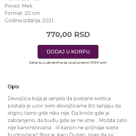
Povez:
Mek
Format:
20 cm
Godina izdanja:
2021.
770,00 RSD
DODAJ U KORPU
Cene su u dinarima sa uračunatim PDV-om.
Opis
Devojčica koja je sanjala da postane svetica
postala je uzor svim devojčicama što sanjaju da
stignu tamo gde niko nije. Da kroče gde je
zabranjeno, da budu gde se ne sme… Možda zato
nije kanonizovana… Ili kanon ne priznaje svete
buntovnice? Bog je, kao i Dušan, znao da joj