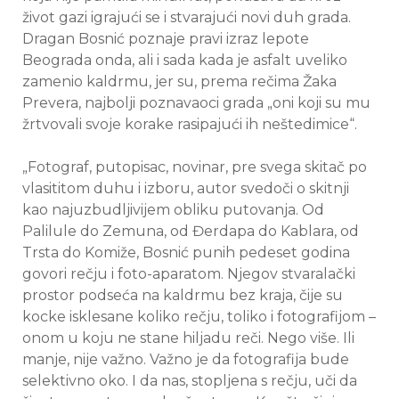
život gazi igrajući se i stvarajući novi duh grada.
Dragan Bosnić poznaje pravi izraz lepote
Beograda onda, ali i sada kada je asfalt uveliko
zamenio kaldrmu, jer su, prema rečima Žaka
Prevera, najbolji poznavaoci grada „oni koji su mu
žrtvovali svoje korake rasipajući ih neštedimice“.
„Fotograf, putopisac, novinar, pre svega skitač po
vlasititom duhu i izboru, autor svedoči o skitnji
kao najuzbudljivijem obliku putovanja. Od
Palilule do Zemuna, od Đerdapa do Kablara, od
Trsta do Komiže, Bosnić punih pedeset godina
govori rečju i foto-aparatom. Njegov stvaralački
prostor podseća na kaldrmu bez kraja, čije su
kocke isklesane koliko rečju, toliko i fotografijom –
onom u koju ne stane hiljadu reči. Nego više. Ili
manje, nije važno. Važno je da fotografija bude
selektivno oko. I da nas, stopljena s rečju, uči da