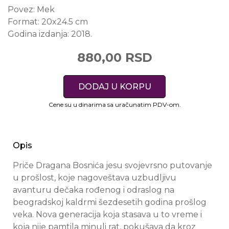
Povez:
Mek
Format:
20x24.5 cm
Godina izdanja:
2018.
880,00 RSD
DODAJ U KORPU
Cene su u dinarima sa uračunatim PDV-om.
Opis
Priče Dragana Bosnića jesu svojevrsno putovanje
u prošlost, koje nagoveštava uzbudljivu
avanturu dečaka rođenog i odraslog na
beogradskoj kaldrmi šezdesetih godina prošlog
veka. Nova generacija koja stasava u to vreme i
koja nije pamtila minuli rat, pokušava da kroz