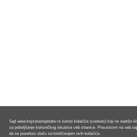
Sajt www.knjizaraimperativ.rs koristi kolačiće (cookies) koji ne sadrže l
za poboljšanje korisničkog iskustva veb stranice. Prisustvom na veb s
da se posetioci slažu sa korišćenjem ovih kolačića.