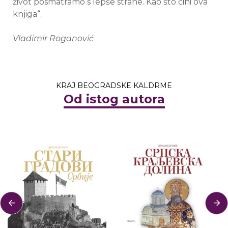
život posmatramo s lepše strane. Kao što čini ova
knjiga“.
Vladimir Roganović
KRAJ BEOGRADSKE KALDRME
Od istog autora