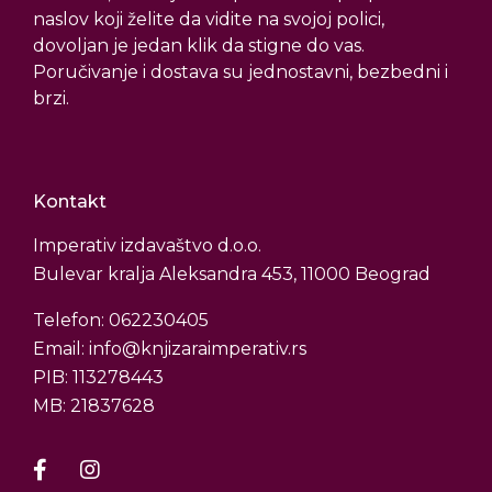
naslov koji želite da vidite na svojoj polici,
dovoljan je jedan klik da stigne do vas.
Poručivanje i dostava su jednostavni, bezbedni i
brzi.
Kontakt
Imperativ izdavaštvo d.o.o.
Bulevar kralja Aleksandra 453, 11000 Beograd
Telefon: 062230405
Email: info@knjizaraimperativ.rs
PIB: 113278443
MB: 21837628