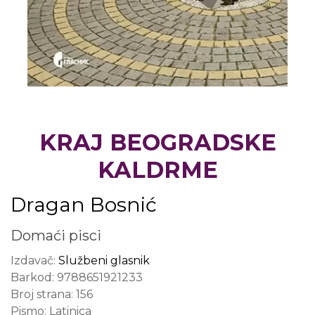
KRAJ BEOGRADSKE
KALDRME
Dragan Bosnić
Domaći pisci
Izdavač:
Službeni glasnik
Barkod:
9788651921233
Broj strana:
156
Pismo:
Latinica