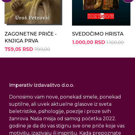
ZAGONETNE PRIČE -
SVEDOČIMO HRISTA
KNJIGA PRVA
1.000,00 RSD
1.100,00
759,05 RSD
799,00
Imperativ izdavaštvo d.o.o.
Donosimo vam nove, ponekad smele, ponekad
suptilne, ali uvek aktuelne glasove iz sveta
beletristike, psihologije, poezije i proze svih
žanrova. Naša misija od samog početka 2022.
godine je da do vas stignu sve one priče koje vas
motivišu, izazivaju ili inspirišu. Kada prepoznate