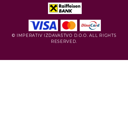
© IMPERATIV IZDAVAŠTVO D.O.O. ALL RIGHTS
RESERVED.