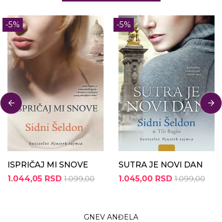
-5%
-5%
ISPRIČAJ MI SNOVE
SUTRA JE NOVI DAN
1.044,05 RSD
1.099,00
1.045,00 RSD
1.099,00
GNEV ANĐELA