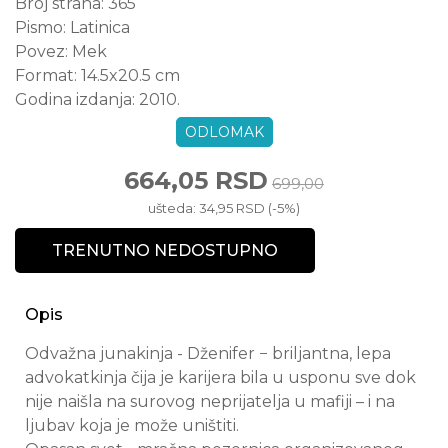
Broj strana:
365
Pismo:
Latinica
Povez:
Mek
Format:
14.5x20.5 cm
Godina izdanja:
2010.
ODLOMAK
664,05 RSD
699,00
ušteda: 34,95 RSD (-5%)
TRENUTNO NEDOSTUPNO
Opis
Odvažna junakinja - Dženifer − briljantna, lepa
advokatkinja čija je karijera bila u usponu sve dok
nije naišla na surovog neprijatelja u mafiji – i na
ljubav koja je može uništiti.