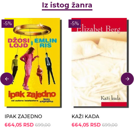
Iz istog žanra
-5%
-5%
IPAK ZAJEDNO
KAŽI KADA
664,05 RSD
699,00
664,05 RSD
699,00