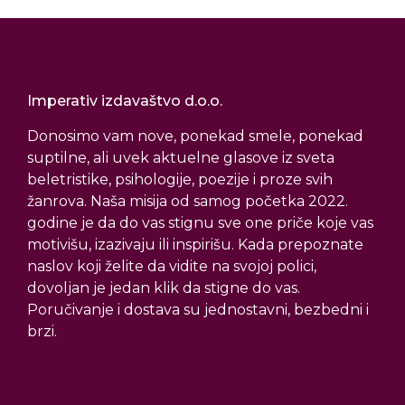
Imperativ izdavaštvo d.o.o.
Donosimo vam nove, ponekad smele, ponekad
suptilne, ali uvek aktuelne glasove iz sveta
beletristike, psihologije, poezije i proze svih
žanrova. Naša misija od samog početka 2022.
godine je da do vas stignu sve one priče koje vas
motivišu, izazivaju ili inspirišu. Kada prepoznate
naslov koji želite da vidite na svojoj polici,
dovoljan je jedan klik da stigne do vas.
Poručivanje i dostava su jednostavni, bezbedni i
brzi.