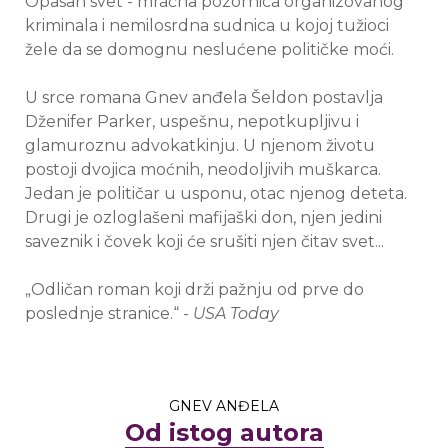
Opasan svet - mračna pozornica organizovanog
kriminala i nemilosrdna sudnica u kojoj tužioci
žele da se domognu neslućene političke moći.
U srce romana Gnev anđela Šeldon postavlja
Dženifer Parker, uspešnu, nepotkupljivu i
glamuroznu advokatkinju. U njenom životu
postoji dvojica moćnih, neodoljivih muškarca.
Jedan je političar u usponu, otac njenog deteta.
Drugi je ozloglašeni mafijaški don, njen jedini
saveznik i čovek koji će srušiti njen čitav svet...
„Odličan roman koji drži pažnju od prve do
poslednje stranice.“ -
USA Today
GNEV ANĐELA
Od istog autora