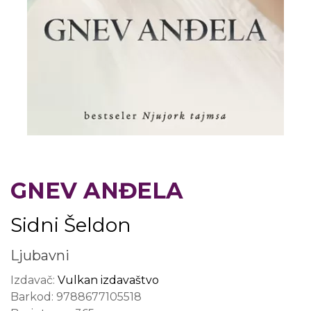
GNEV ANĐELA
Sidni Šeldon
Ljubavni
Izdavač:
Vulkan izdavaštvo
Barkod:
9788677105518