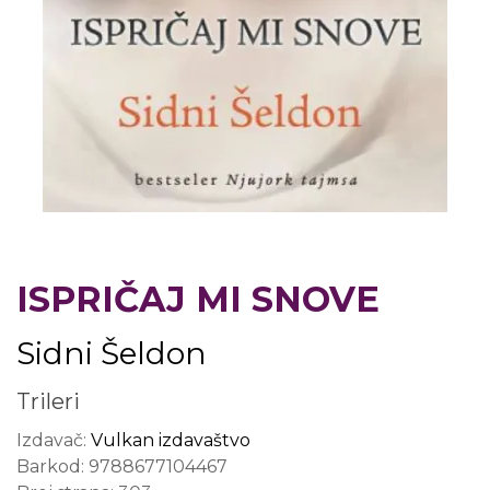
ISPRIČAJ MI SNOVE
Sidni Šeldon
Trileri
Izdavač:
Vulkan izdavaštvo
Barkod:
9788677104467