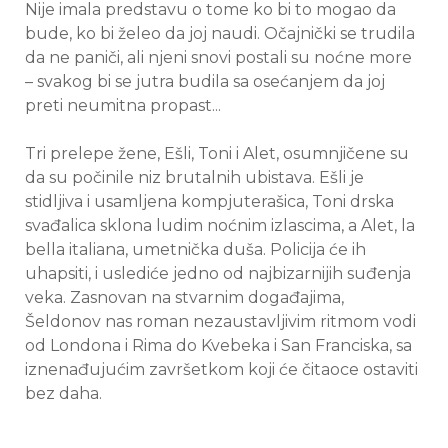
Nije imala predstavu o tome ko bi to mogao da
bude, ko bi želeo da joj naudi. Očajnički se trudila
da ne paniči, ali njeni snovi postali su noćne more
– svakog bi se jutra budila sa osećanjem da joj
preti neumitna propast...
Tri prelepe žene, Ešli, Toni i Alet, osumnjičene su
da su počinile niz brutalnih ubistava. Ešli je
stidljiva i usamljena kompjuterašica, Toni drska
svađalica sklona ludim noćnim izlascima, a Alet, la
bella italiana, umetnička duša. Policija će ih
uhapsiti, i uslediće jedno od najbizarnijih suđenja
veka. Zasnovan na stvarnim događajima,
Šeldonov nas roman nezaustavljivim ritmom vodi
od Londona i Rima do Kvebeka i San Franciska, sa
iznenađujućim završetkom koji će čitaoce ostaviti
bez daha.