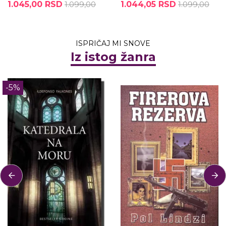
1.045,00 RSD
1.099,00
1.044,05 RSD
1.099,00
ISPRIČAJ MI SNOVE
Iz istog žanra
-5%