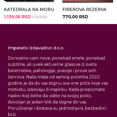
KATEDRALA NA MORU
FIREROVA REZERVA
1.139,05 RSD
1.199,00
770,00 RSD
Imperativ izdavaštvo d.o.o.
Donosimo vam nove, ponekad smele, ponekad
suptilne, ali uvek aktuelne glasove iz sveta
beletristike, psihologije, poezije i proze svih
žanrova. Naša misija od samog početka 2022.
godine je da do vas stignu sve one priče koje vas
motivišu, izazivaju ili inspirišu. Kada prepoznate
naslov koji želite da vidite na svojoj polici,
dovoljan je jedan klik da stigne do vas.
Poručivanje i dostava su jednostavni, bezbedni i
brzi.