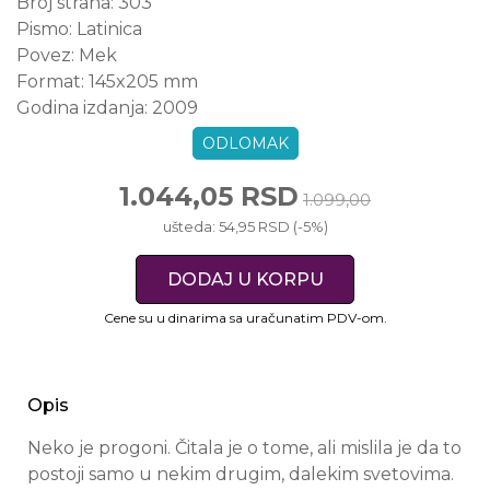
Broj strana:
303
Pismo:
Latinica
Povez:
Mek
Format:
145x205 mm
Godina izdanja:
2009
ODLOMAK
1.044,05 RSD
1.099,00
ušteda: 54,95 RSD (-5%)
DODAJ U KORPU
Cene su u dinarima sa uračunatim PDV-om.
Opis
Neko je progoni. Čitala je o tome, ali mislila je da to
postoji samo u nekim drugim, dalekim svetovima.