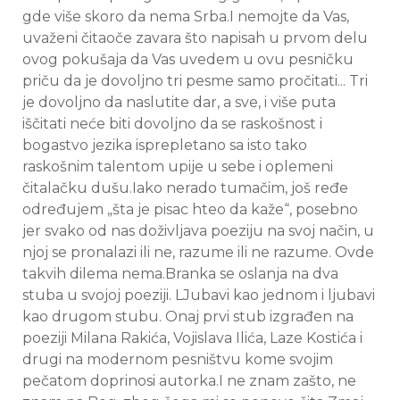
gde više skoro da nema Srba.I nemojte da Vas,
uvaženi čitaoče zavara što napisah u prvom delu
ovog pokušaja da Vas uvedem u ovu pesničku
priču da je dovoljno tri pesme samo pročitati... Tri
je dovoljno da naslutite dar, a sve, i više puta
iščitati neće biti dovoljno da se raskošnost i
bogastvo jezika isprepletano sa isto tako
raskošnim talentom upije u sebe i oplemeni
čitalačku dušu.Iako nerado tumačim, još ređe
određujem „šta je pisac hteo da kaže“, posebno
jer svako od nas doživljava poeziju na svoj način, u
njoj se pronalazi ili ne, razume ili ne razume. Ovde
takvih dilema nema.Branka se oslanja na dva
stuba u svojoj poeziji. LJubavi kao jednom i ljubavi
kao drugom stubu. Onaj prvi stub izgrađen na
poeziji Milana Rakića, Vojislava Ilića, Laze Kostića i
drugi na modernom pesništvu kome svojim
pečatom doprinosi autorka.I ne znam zašto, ne