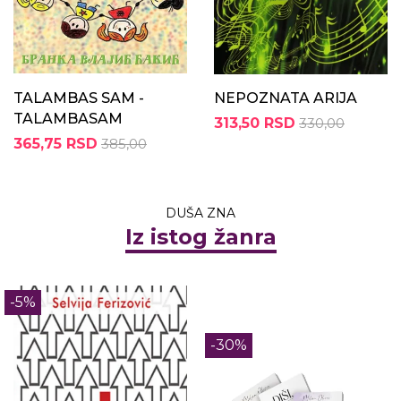
TALAMBAS SAM -
NEPOZNATA ARIJA
TALAMBASAM
313,50 RSD
330,00
365,75 RSD
385,00
DUŠA ZNA
Iz istog žanra
-5%
-30%