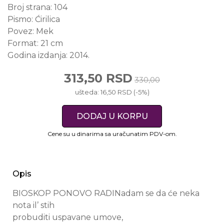
Broj strana:
104
Pismo:
Ćirilica
Povez:
Mek
Format:
21 cm
Godina izdanja:
2014.
313,50 RSD
330,00
ušteda: 16,50 RSD (-5%)
DODAJ U KORPU
Cene su u dinarima sa uračunatim PDV-om.
Opis
BIOSKOP PONOVO RADINadam se da će neka
nota il’ stih
probuditi uspavane umove,