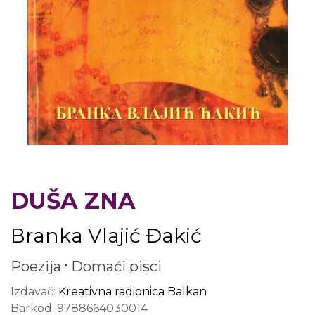
DUŠA ZNA
Branka Vlajić Đakić
Poezija
Domaći pisci
Izdavač:
Kreativna radionica Balkan
Barkod:
9788664030014