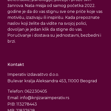
žanrova. Naša misija od samog početka 2022.
godine je da do vas stignu sve one priče koje vas
motivišu, izazivaju ili inspirišu. Kada prepoznate
naslov koji želite da vidite na svojoj polici,
dovoljan je jedan klik da stigne do vas.
Poručivanje i dostava su jednostavni, bezbedni i
brzi.
Kontakt
Imperativ izdavaštvo d.o.o.
Bulevar kralja Aleksandra 453, 11000 Beograd
Telefon: 062230405
Email: info@knjizaraimperativ.rs
PIB: 113278443
MB: 21837628