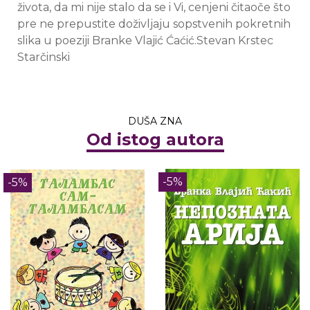
života, da mi nije stalo da se i Vi, cenjeni čitaoče što
pre ne prepustite doživljaju sopstvenih pokretnih
slika u poeziji Branke Vlajić Ćaćić.Stevan Krstec
Starčinski
DUŠA ZNA
Od istog autora
-5%
-5%