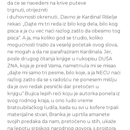
da će se navedeni na krive puteve
trgnuti, otrijezniti
i duhovnosti okrenuti…Davno je Kardinal Rišelje
rekao: „Dajte mi tri reda iz bilo kog dela, bilo kog
pisca a ja ću već naći razlog zašto da obesimo tog
pisca“. A ja, ma koliko god se trudio, koliko
mogućnosti tražio za veseliji početak ovog slova,
ne mogah a da ne parafraziram Kardinala. Jer,
posle drugog čitanja knjige u rukopisu DUŠA
ZNA, koja je pred Vama, nametnula mi se misao
„dajte mi samo tri pesme, bilo koje, a ja NEĆU naći
razlog zašto da se s radošću ne ponesem mišlju
da je ovo redak pesnički dar pretočen u
knjigu“.Bujica lepih reči koju je autorka ponela iz
svog rodnog kraja, u ono ludo vreme
bratoubilačkog ludila, kada su svi u kofere trpali
materijalne stvari, Branka je uprtila amanete
svojih predaka da nam, pretočeno u stih, ukaže
na lepotu srpskog narodnog govora, s prostora