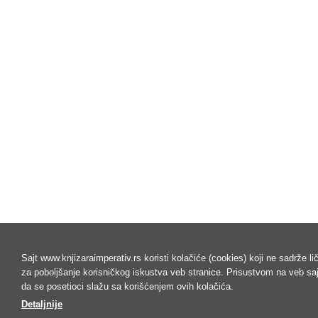
Sajt www.knjizaraimperativ.rs koristi kolačiće (cookies) koji ne sadrže l
za poboljšanje korisničkog iskustva veb stranice. Prisustvom na veb s
da se posetioci slažu sa korišćenjem ovih kolačića.
Detaljnije