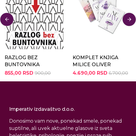
RAZLOG BEZ
KOMPLET KNJIGA
BUNTOVNIKA
MILICE OLIVER
855,00 RSD
900,00
4.690,00 RSD
6.700,00
Imperativ izdavaštvo d.o.o.
Donosimo vam nove, ponekad smele, ponekad
suptilne, ali uvek aktuelne glasove iz sveta
beletristike, psihologije, poezije i proze svih