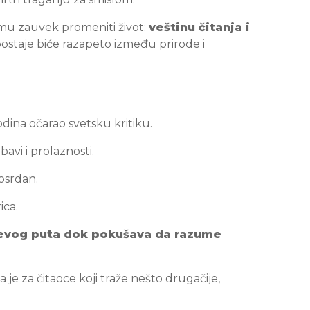
 mu zauvek promeniti život:
veštinu čitanja i
ostaje biće razapeto između prirode i
odina očarao svetsku kritiku.
avi i prolaznosti.
osrdan.
ica.
ijevog puta dok pokušava da razume
 je za čitaoce koji traže nešto drugačije,