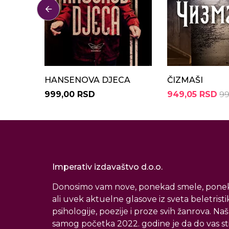
HANSENOVA DJECA
ČIZMAŠI
999,00 RSD
949,05 RSD
99
Imperativ izdavaštvo d.o.o.
Donosimo vam nove, ponekad smele, ponek
ali uvek aktuelne glasove iz sveta beletristi
psihologije, poezije i proze svih žanrova. Naš
samog početka 2022. godine je da do vas s