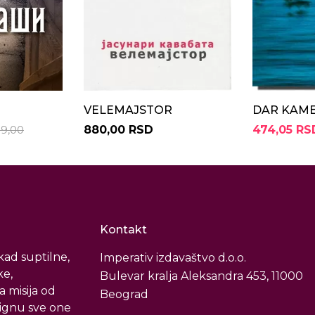
VELEMAJSTOR
DAR KAM
9,00
880,00 RSD
474,05 RS
Kontakt
ad suptilne,
Imperativ izdavaštvo d.o.o.
ke,
Bulevar kralja Aleksandra 453, 11000
a misija od
Beograd
tignu sve one