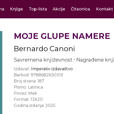
na
Knjige
Top-lista
Akcije
Čitaonica
Kontakt
MOJE GLUPE NAMERE
Bernardo Canoni
Savremena književnost
Nagrađene knj
Izdavač:
Imperativ izdavaštvo
Barkod:
9788682630319
Broj strana:
187
Pismo:
Latinica
Povez:
Mek
Format:
13X20
Godina izdanja:
2025