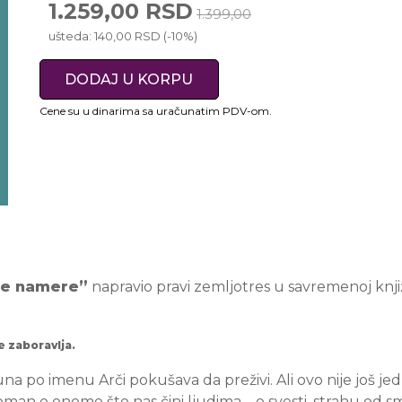
1.259,00 RSD
1.399,00
ušteda: 140,00 RSD (-10%)
DODAJ U KORPU
Cene su u dinarima sa uračunatim PDV-om.
pe namere”
napravio pravi zemljotres u savremenoj knji
e zaboravlja.
a po imenu Arči pokušava da preživi. Ali ovo nije još jed
man o onome što nas čini ljudima – o svesti, strahu od sm