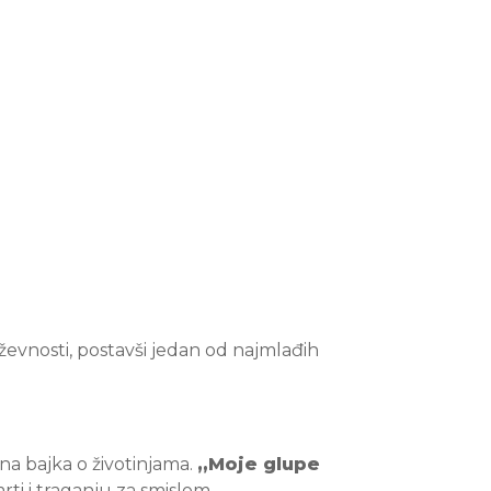
ževnosti, postavši jedan od najmlađih
na bajka o životinjama.
„Moje glupe
rti i traganju za smislom.