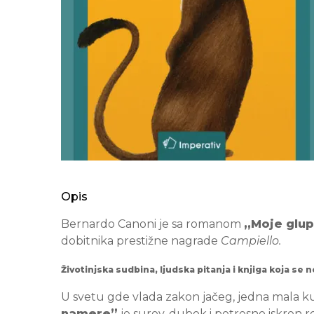
Opis
Bernardo Canoni je sa romanom
„Moje glu
dobitnika prestižne nagrade
Campiello.
Životinjska sudbina, ljudska pitanja i knjiga koja se n
U svetu gde vlada zakon jačeg, jedna mala kun
namere”
je surov, dubok i potresno iskren ro