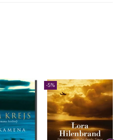
-5%
-5%