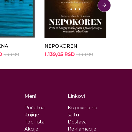
ENA
NEPOKOREN
SVED
D
499,00
1.139,05 RSD
1.199,00
949,0
Meni
Linkovi
Početna
Kupovina na
Knjige
sajtu
Top-lista
Dostava
Akcije
Reklamacije