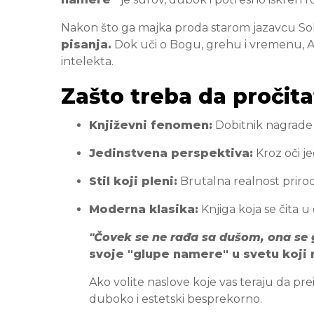
Nakon što ga majka proda starom jazavcu Solo
pisanja.
Dok uči o Bogu, grehu i vremenu, Ar
intelekta.
Zašto treba da pročit
Književni fenomen:
Dobitnik nagrad
Jedinstvena perspektiva:
Kroz oči je
Stil koji pleni:
Brutalna realnost prirod
Moderna klasika:
Knjiga koja se čita u
"Čovek se ne rađa sa dušom, ona se 
svoje "glupe namere" u svetu koji 
Ako volite naslove koje vas teraju da prei
duboko i estetski besprekorno.