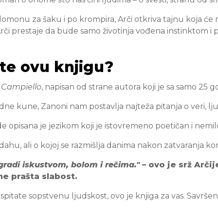
monu za šaku i po krompira, Arči otkriva tajnu koja će
či prestaje da bude samo životinja vođena instinktom i p
ate ovu knjigu?
e
Campiello
, napisan od strane autora koji je sa samo 25 g
dne kune, Zanoni nam postavlja najteža pitanja o veri, ljub
e opisana je jezikom koji je istovremeno poetičan i nemil
 dahu, ali o kojoj se razmišlja danima nakon zatvaranja kor
gradi iskustvom, bolom i rečima."
– ovo je srž Arč
ne prašta slabost.
spitate sopstvenu ljudskost, ovo je knjiga za vas. Savršena