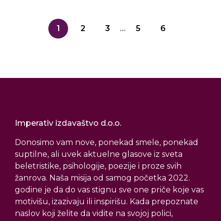
1
2
3
...
5
6
Imperativ izdavaštvo d.o.o.
Donosimo vam nove, ponekad smele, ponekad
suptilne, ali uvek aktuelne glasove iz sveta
beletristike, psihologije, poezije i proze svih
žanrova. Naša misija od samog početka 2022.
godine je da do vas stignu sve one priče koje vas
motivišu, izazivaju ili inspirišu. Kada prepoznate
naslov koji želite da vidite na svojoj polici,