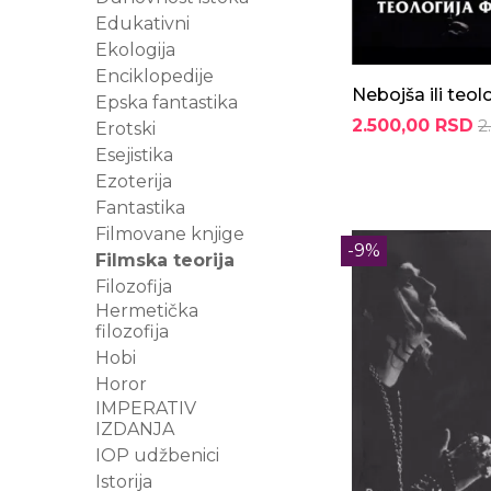
Edukativni
Ekologija
Enciklopedije
Nebojša ili teol
Epska fantastika
2.500,00 RSD
2
Erotski
Esejistika
Ezoterija
Fantastika
Filmovane knjige
-9%
Filmska teorija
Filozofija
Hermetička
filozofija
Hobi
Horor
IMPERATIV
IZDANJA
IOP udžbenici
Istorija