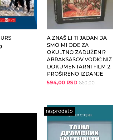
KURS
A ZNAŠ LI TI JADAN DA
SMO MI OĐE ZA
D
OKULTNO ZADUŽENI?
ABRAKSASOV VODIČ NIZ
DOKUMENTARNI FILM 2.
PROŠIRENO IZDANJE
594,00 RSD
660,00
rasprodato