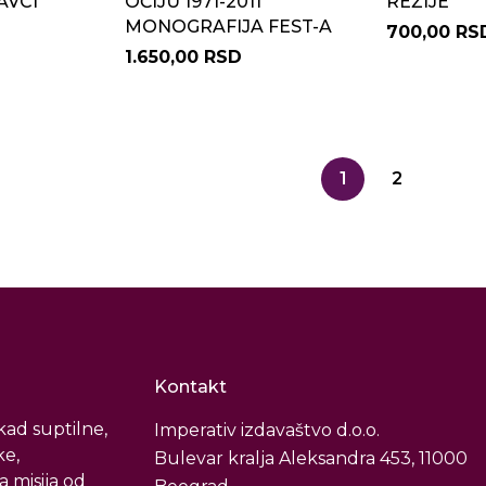
AVCI
OČIJU 1971-2011
REŽIJE
MONOGRAFIJA FEST-A
700,00 RS
1.650,00 RSD
1
2
Kontakt
ad suptilne,
Imperativ izdavaštvo d.o.o.
ke,
Bulevar kralja Aleksandra 453, 11000
a misija od