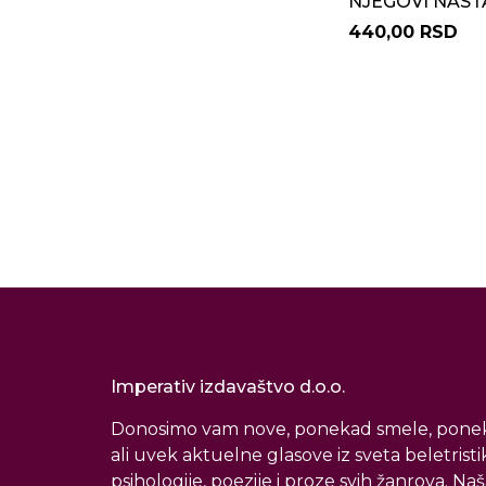
NJEGOVI NAST
440,00 RSD
Imperativ izdavaštvo d.o.o.
Donosimo vam nove, ponekad smele, ponek
ali uvek aktuelne glasove iz sveta beletristi
psihologije, poezije i proze svih žanrova. Naš