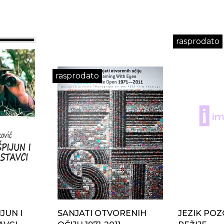
rasprodato
rasprodato
JUN I
SANJATI OTVORENIH
JEZIK POZ