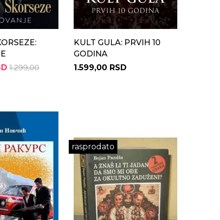
KORSEZE:
KULT GULA: PRVIH 10
JE
GODINA
SD
1.299,00
1.599,00 RSD
rasprodato