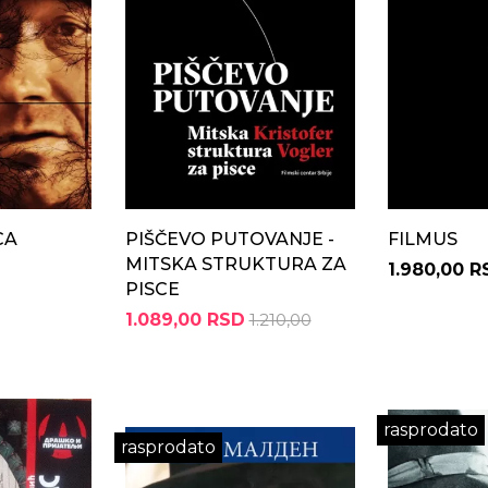
CA
PIŠČEVO PUTOVANJE -
FILMUS
MITSKA STRUKTURA ZA
1.980,00 R
PISCE
1.089,00 RSD
1.210,00
rasprodato
rasprodato