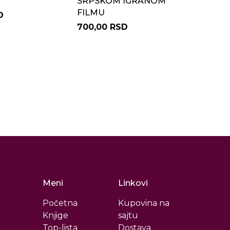
SRPSKOM IGRANOM
FILMU
D
700,00 RSD
Meni
Linkovi
Početna
Kupovina na
Knjige
sajtu
Top-lista
Dostava