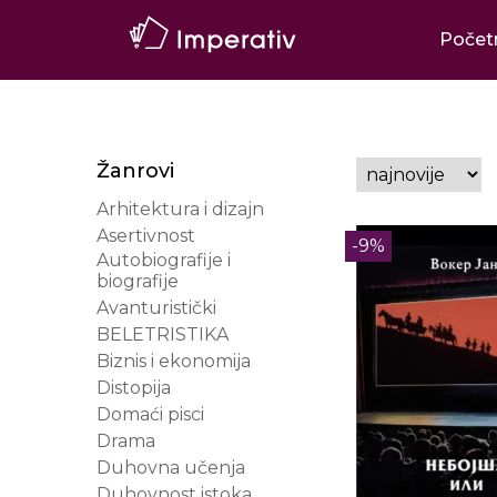
Počet
Žanrovi
Arhitektura i dizajn
Asertivnost
-9%
Autobiografije i
biografije
Avanturistički
BELETRISTIKA
Biznis i ekonomija
Distopija
Domaći pisci
Drama
Duhovna učenja
Duhovnost istoka