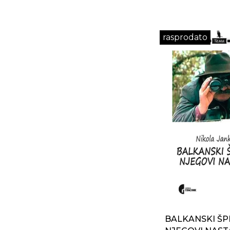
rasprodato
BALKANSKI ŠPI