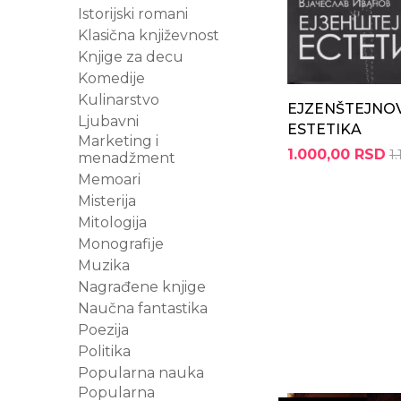
Istorijski romani
Klasična književnost
Knjige za decu
Komedije
Kulinarstvo
EJZENŠTEJNO
Ljubavni
ESTETIKA
Marketing i
1.000,00 RSD
1
menadžment
Memoari
Misterija
Mitologija
Monografije
Muzika
Nagrađene knjige
Naučna fantastika
Poezija
Politika
Popularna nauka
Popularna