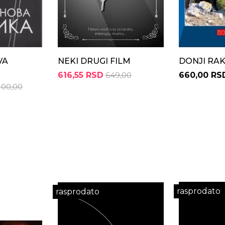
VA
NEKI DRUGI FILM
DONJI RA
616,55 RSD
649,00
660,00 RS
.100,00
rasprodato
rasprodato