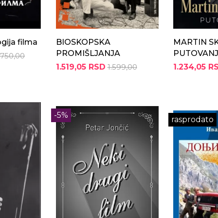
ogija filma
BIOSKOPSKA
MARTIN S
PROMIŠLJANJA
PUTOVAN
.750,00
1.519,05 RSD
1.599,00
1.234,05 R
-5%
rasprodato