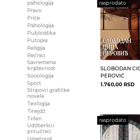
psihologija
rasprodato
Pravo
Priče
Psihologija
Publicistika
Putopisi
Religija
Rečnici
Savremena
književnost
SLOBODAN CI
Sociologija
PEROVIĆ
Sport
1.760,00 RSD
Stripovi i grafičke
novele
Teologija
Tinejdž
Trileri
rasprodato
Udžbenici i
priručnici
Umetnost