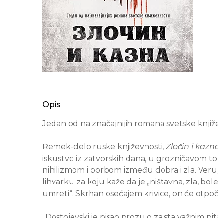
Opis
Jedan od najznačajnijih romana svetske knjiže
Remek-delo ruske književnosti,
Zločin i kazn
iskustvo iz zatvorskih dana, u grozničavom 
nihilizmom i borbom između dobra i zla. Veruju
lihvarku za koju kaže da je „ništavna, zla, bol
umreti“. Skrhan osećajem krivice, on će otpoč
„Dostojevski je pisao prozu o zaista važnim pit