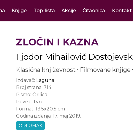
na
Knjige
Top-lista
Akcije
Čitaonica
Kontakt
ZLOČIN I KAZNA
Fjodor Mihailovič Dostojevsk
Klasična književnost
Filmovane knjige
Izdavač:
Laguna
Broj strana:
714
Pismo:
Ćirilica
Povez:
Tvrd
Format:
13.5x20.5 cm
Godina izdanja:
17. maj 2019.
ODLOMAK