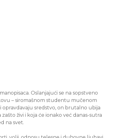
romanopisaca. Oslanjajući se na sopstveno
oljnikovu – siromašnom studentu mučenom
vi opravdavaju sredstvo, on brutalno ubija
 zašto živi i koja će ionako već danas-sutra
d na svet.
rti, volji, odnosu telesne i duhovne ljubavi,