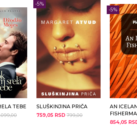
-5%
-5%
RELA TEBE
SLUŠKINJINA PRIČA
AN ICELA
FISHERM
1.099,00
759,05 RSD
799,00
854,05 RS