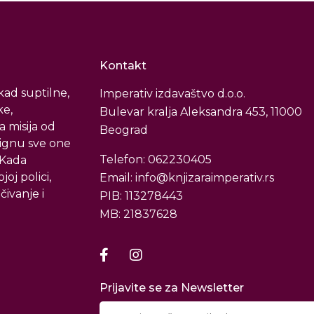
Kontakt
ad suptilne,
Imperativ izdavaštvo d.o.o.
ke,
Bulevar kralja Aleksandra 453, 11000
a misija od
Beograd
tignu sve one
Telefon: 062230405
. Kada
oj polici,
Email: info@knjizaraimperativ.rs
čivanje i
PIB: 113278443
MB: 21837628
Prijavite se za Newsletter