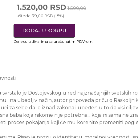
1.520,00 RSD
1.599,00
ušteda: 79,00 RSD (-5%)
DODAJ U KORPU
Cene su u dinarima sa uračunatim PDV-om.
vnosti.
a
svrstalo je Dostojevskog u red najznačajnijih svetskih 
tonu i na ubedljiv način, autor pripoveda priču o Rask
ći za sebe da je iznad zakona i ubeđen u to da viši cilje
esna baba koja nikome nije potrebna... koja ni sama ne zna
eti proces pokajanja koji će mu korenito promeniti pogle
anjima. Pisao je prozu o identitetu, moralnoj vrednosti, sm