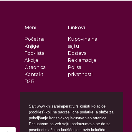
Meni
Linkovi
Početna
Kupovina na
Knjige
sajtu
Top-lista
Dostava
Akcije
Reklamacije
Čitaonica
Polisa
Kontakt
privatnosti
B2B
Sajt www.knjizaraimperativ.rs koristi kolačiće
(cookies) koji ne sadrže lične podatke, a služe za
poboljšanje korisničkog iskustva veb stranice.
Prisustvom na veb sajtu podrazumeva se da se
posetioci slažu sa korišćenjem ovih kolačića.