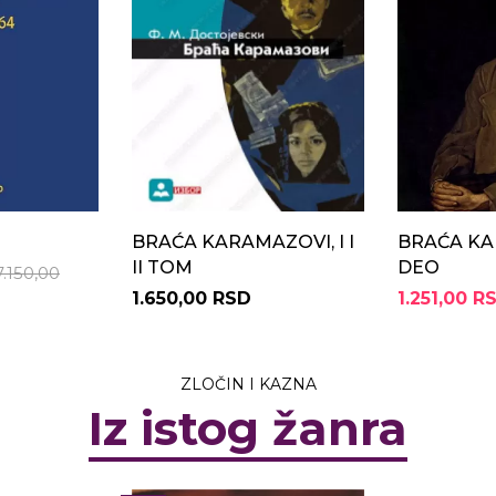
BRAĆA KARAMAZOVI, I I
BRAĆA KA
II TOM
DEO
7.150,00
1.650,00 RSD
1.251,00 R
ZLOČIN I KAZNA
Iz istog žanra