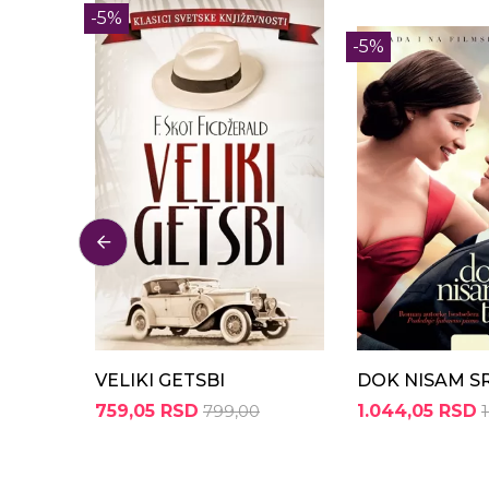
-5%
-5%
VELIKI GETSBI
DOK NISAM S
759,05 RSD
799,00
1.044,05 RSD