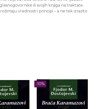
glasnogovornike ili svojih knjiga na traktate.
ožimaju vrednosti i principi – a ne tek izrazito
-10%