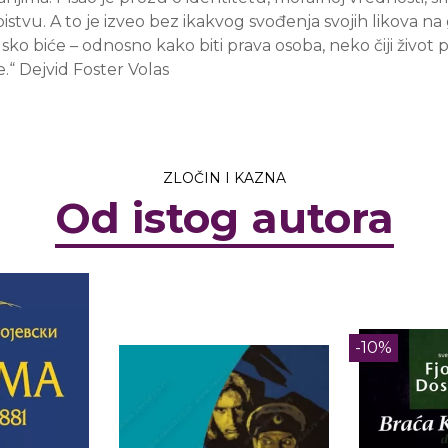
bistvu. A to je izveo bez ikakvog svođenja svojih likova na 
ko biće – odnosno kako biti prava osoba, neko čiji život pr
.“ Dejvid Foster Volas
ZLOČIN I KAZNA
Od istog autora
-10%