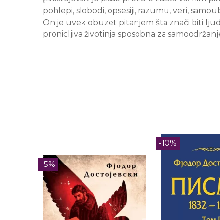
pohlepi, slobodi, opsesiji, razumu, veri, samou
On je uvek obuzet pitanjem šta znači biti ljuds
pronicljiva životinja sposobna za samoodržanje
-10%
-5%