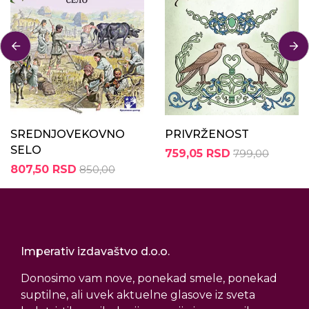
SREDNJOVEKOVNO
PRIVRŽENOST
SELO
759,05 RSD
799,00
807,50 RSD
850,00
Imperativ izdavaštvo d.o.o.
Donosimo vam nove, ponekad smele, ponekad
suptilne, ali uvek aktuelne glasove iz sveta