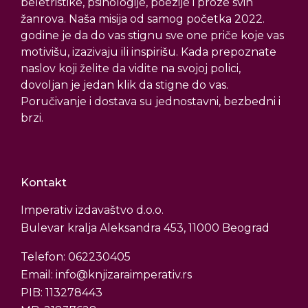
beletristike, psihologije, poezije i proze svih
žanrova. Naša misija od samog početka 2022.
godine je da do vas stignu sve one priče koje vas
motivišu, izazivaju ili inspirišu. Kada prepoznate
naslov koji želite da vidite na svojoj polici,
dovoljan je jedan klik da stigne do vas.
Poručivanje i dostava su jednostavni, bezbedni i
brzi.
Kontakt
Imperativ izdavaštvo d.o.o.
Bulevar kralja Aleksandra 453, 11000 Beograd
Telefon: 062230405
Email: info@knjizaraimperativ.rs
PIB: 113278443