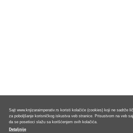
Sajt www.knjizaraimperativ.rs koristi kolačiće (cookies) koji ne sadrže l
za poboljšanje korisničkog iskustva veb stranice. Prisustvom na veb s
da se posetioci slažu sa korišćenjem ovih kolačića.
Detaljnije