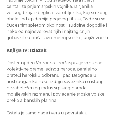
i agonije tokom Prvog svetskog rata i glavni
centar za prijem srpskih vojnika, ranjenika i
velikog broja izbeglica i zarobljenika, koji su zbog
oboleli od epidemije pegavog tifusa, Ovde su se
čudesnim spletom okolnosti i sudbine dogodile i
neke od najneverovatnijih i najtragičnijih
ljubavnih u priča savremenoj srpskoj književnosti.
Knjiga IV: Izlazak
Poslednji deo
Vremena smrti
ispisuje vrhunac
kolektivne drame jednog naroda, paralelno
prateći herojsku odbranu i pad Beograda u
austrougarske ruke, izdaju saveznika i u istoriji
nezabeležen egzodus srpskog naroda,
mojsijevskih razmera, i povlačenje srpske vojske
preko albanskih planina.
Ostala je samo nada i vera u povratak u