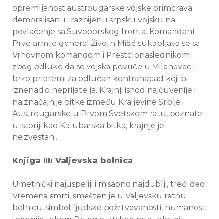
opremljenost austrougarske vojske primorava
demoralisanu i razbijenu srpsku vojsku na
povlačenje sa Suvoborskog fronta. Komandant
Prve armije general Živojin Mišić sukobljava se sa
Vrhovnom komandom i Prestolonaslednikom
zbog odluke da se vojska povuče u Milanovac i
brzo pripremi za odlučan kontranapad koji bi
iznenadio neprijatelja. Krajnji ishod najčuvenije i
najznačajnije bitke između Kraljevine Srbije i
Austrougarske u Prvom Svetskom ratu, poznate
u istoriji kao Kolubarska bitka, krajnje je
neizvestan...
Knjiga III: Valjevska bolnica
Umetnički najuspeliji i misaono najdublji, treći deo
Vremena smrti, smešten je u Valjevsku ratnu
bolnicu, simbol ljudske požrtvovanosti, humanosti