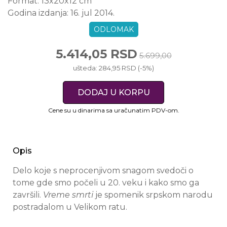
Format:
13x20x12 cm
Godina izdanja:
16. jul 2014.
ODLOMAK
5.414,05 RSD
5.699,00
ušteda: 284,95 RSD (-5%)
DODAJ U KORPU
Cene su u dinarima sa uračunatim PDV-om.
Opis
Delo koje s neprocenjivom snagom svedoči o
tome gde smo počeli u 20. veku i kako smo ga
završili.
Vreme smrti
je spomenik srpskom narodu
postradalom u Velikom ratu.