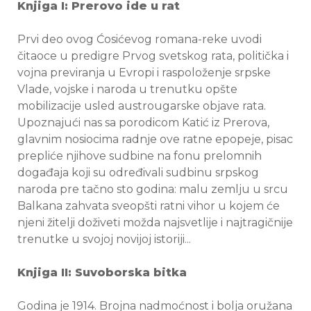
Knjiga I: Prerovo ide u rat
Prvi deo ovog Ćosićevog romana-reke uvodi
čitaoce u predigre Prvog svetskog rata, politička i
vojna previranja u Evropi i raspoloženje srpske
Vlade, vojske i naroda u trenutku opšte
mobilizacije usled austrougarske objave rata.
Upoznajući nas sa porodicom Katić iz Prerova,
glavnim nosiocima radnje ove ratne epopeje, pisac
prepliće njihove sudbine na fonu prelomnih
događaja koji su određivali sudbinu srpskog
naroda pre tačno sto godina: malu zemlju u srcu
Balkana zahvata sveopšti ratni vihor u kojem će
njeni žitelji doživeti možda najsvetlije i najtragičnije
trenutke u svojoj novijoj istoriji...
Knjiga II: Suvoborska bitka
Godina je 1914. Brojna nadmoćnost i bolja oružana