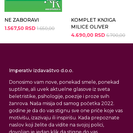
NE ZABORAVI
KOMPLET KNJIGA
MILICE OLIVER
1.567,50 RSD
1.650,00
4.690,00 RSD
6.700,00
Imperativ izdavaštvo d.o.o.
Donosimo vam nove, ponekad smele, ponekad
suptilne, ali uvek aktuelne glasove iz sveta
beletristike, psihologije, poezije i proze svih
žanrova. Naša misija od samog početka 2022.
godine je da do vas stignu sve one priče koje vas
motivišu, izazivaju ili inspirišu. Kada prepoznate
naslov koji želite da vidite na svojoj polici,
dovoljan je jedan klik da stigne do vas.