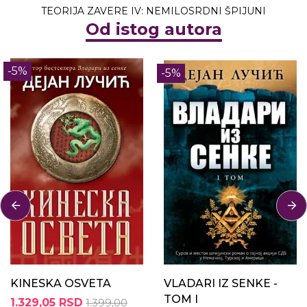
TEORIJA ZAVERE IV: NEMILOSRDNI ŠPIJUNI
Od istog autora
-5%
-5%
KINESKA OSVETA
VLADARI IZ SENKE -
TOM I
1.329,05 RSD
1.399,00