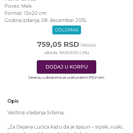
Povez:
Mek
Format:
13x20 cm
Godina izdanja:
28. decembar 2015.
ODLOMAK
759,05 RSD
799,00
ušteda: 39,95 RSD (-5%)
DODAJ U KORPU
Cene su u dinarima sa uračunatim PDV-om.
Opis
Veština vladanja Srbima.
„Za Dejana Lučića kažu da je špijun – srpski, ruski,