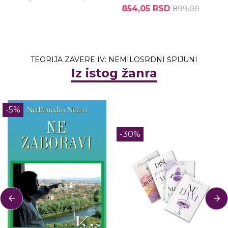
854,05 RSD
899,00
TEORIJA ZAVERE IV: NEMILOSRDNI ŠPIJUNI
Iz istog žanra
-5%
-30%