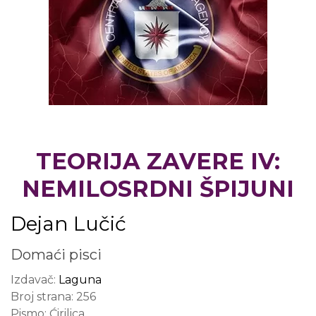
TEORIJA ZAVERE IV:
NEMILOSRDNI ŠPIJUNI
Dejan Lučić
Domaći pisci
Izdavač:
Laguna
Broj strana:
256
Pismo:
Ćirilica