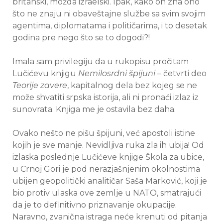
britanski, možda izraelski. Ipak, kako on zna ono
što ne znaju ni obaveštajne službe sa svim svojim
agentima, diplomatama i političarima, i to desetak
godina pre nego što se to dogodi?!
Imala sam privilegiju da u rukopisu pročitam
Lučićevu knjigu
Nemilosrdni špijuni
– četvrti deo
Teorije zavere
, kapitalnog dela bez kojeg se ne
može shvatiti srpska istorija, ali ni pronaći izlaz iz
sunovrata. Knjiga me je ostavila bez daha.
Ovako nešto ne pišu špijuni, već apostoli istine
kojih je sve manje. Nevidljiva ruka zla ih ubija! Od
izlaska poslednje Lučićeve knjige Škola za ubice,
u Crnoj Gori je pod nerazjašnjenim okolnostima
ubijen geopolitički analitičar Saša Marković, koji je
bio protiv ulaska ove zemlje u NATO, smatrajući
da je to definitivno priznavanje okupacije.
Naravno, zvanična istraga neće krenuti od pitanja