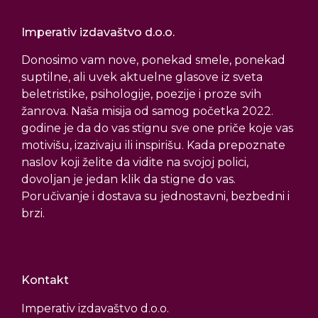
Imperativ izdavaštvo d.o.o.
Donosimo vam nove, ponekad smele, ponekad
suptilne, ali uvek aktuelne glasove iz sveta
beletristike, psihologije, poezije i proze svih
žanrova. Naša misija od samog početka 2022.
godine je da do vas stignu sve one priče koje vas
motivišu, izazivaju ili inspirišu. Kada prepoznate
naslov koji želite da vidite na svojoj polici,
dovoljan je jedan klik da stigne do vas.
Poručivanje i dostava su jednostavni, bezbedni i
brzi.
Kontakt
Imperativ izdavaštvo d.o.o.