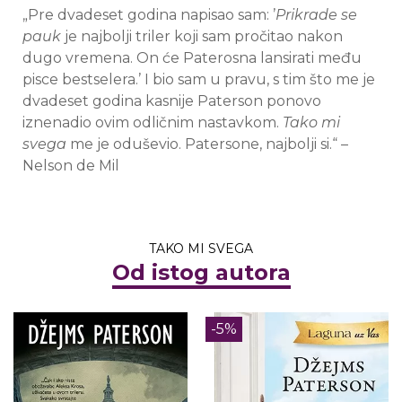
„Pre dvadeset godina napisao sam: ’
Prikrade se
pauk
je najbolji triler koji sam pročitao nakon
dugo vremena. On će Paterosna lansirati među
pisce bestselera.’ I bio sam u pravu, s tim što me je
dvadeset godina kasnije Paterson ponovo
iznenadio ovim odličnim nastavkom.
Tako mi
svega
me je oduševio. Patersone, najbolji si.“ –
Nelson de Mil
TAKO MI SVEGA
Od istog autora
-5%