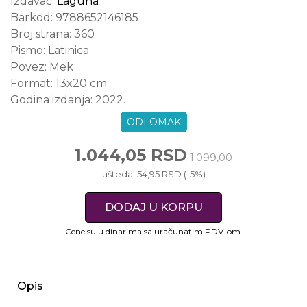
Izdavač:
Laguna
Barkod:
9788652146185
Broj strana:
360
Pismo:
Latinica
Povez:
Mek
Format:
13x20 cm
Godina izdanja:
2022.
ODLOMAK
1.044,05 RSD
1.099,00
ušteda: 54,95 RSD (-5%)
DODAJ U KORPU
Cene su u dinarima sa uračunatim PDV-om.
Opis