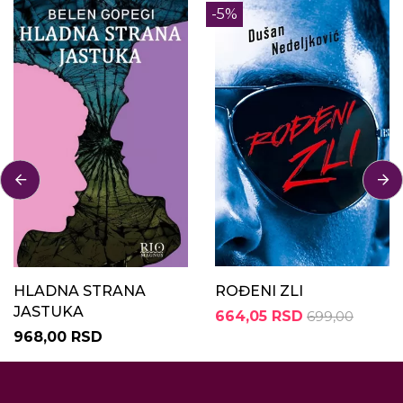
-5%
HLADNA STRANA
ROĐENI ZLI
JASTUKA
664,05 RSD
699,00
968,00 RSD