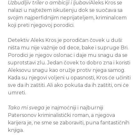
Uzbudljiv triler o ambiciji i ljubavi
Aleks Kros se
nalazi u najtežem iskušenju dok se suočava sa
svojim najperfidnijim neprijateljem, kriminalcem
koji preti njegovoj porodici.
Detektiv Aleks Kros je porodičan čovek u duši:
ništa mu nije važnije od dece, bake i supruge Bri.
Porodici je njegov oslonac i daje mu snagu da se
suprotstavi zlu. Jedan čovek to dobro zna i koristi
Aleksovu snagu kao oružje protiv njega samog.
Kada su njegovi voljeni u opasnosti, Kros će učiniti
sve da ih zaštiti. Ali ako pokuša da ih zaštiti, oni će
umreti.
Tako mi svega
je najmoćniji i najburniji
Patersonov kriminalistički roman, a njegova
karijera je, ne sme se zaboraviti, puna fantastičnih
knjiga.