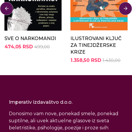
SVE O NARKOMANIJI
ILUSTROVANI KLJUČ
ZA TINEJDŽERSKE
474,05 RSD
499,00
KRIZE
1.358,50 RSD
1.430,00
Imperativ izdavaštvo d.o.o.
Donosimo vam nove, ponekad smele, ponekad
suptilne, ali uvek aktuelne glasove iz sveta
beletristike, psihologije, poezije i proze svih