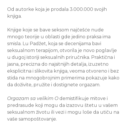
Od autorke koja je prodala 3.000.000 svojih
knjiga.
Knjige koje se bave seksom najčešće nude
mnogo teorije u oblasti gde jedino praksa ima
smisla. Lu Padžet, koja se decenijama bavi
seksualnom terapijom, otvorila je novo poglavlje
u dugoj istoriji seksualnih priručnika. Praktična i
jasna, precizna do najsitnijih detalja, izuzetno
eksplicitna i slikovita knjiga, veoma otvoreno i bez
stida na mnogobrojnim primerima pokazuje kako
da doživite, pružite i dostignete orgazam.
Orgazam sa velikim O
demistifikuje mitove i
predrasude koji mogu da izazovu štetu u vašem
seksualnom životu ili vezi i mogu loše da utiču na
vaše samopoštovanje.