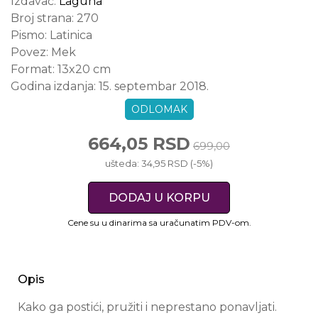
Izdavač:
Laguna
Broj strana:
270
Pismo:
Latinica
Povez:
Mek
Format:
13x20 cm
Godina izdanja:
15. septembar 2018.
ODLOMAK
664,05 RSD
699,00
ušteda: 34,95 RSD (-5%)
DODAJ U KORPU
Cene su u dinarima sa uračunatim PDV-om.
Opis
Kako ga postići, pružiti i neprestano ponavljati.