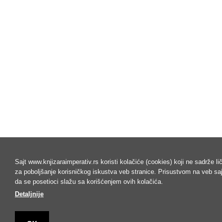
Sajt www.knjizaraimperativ.rs koristi kolačiće (cookies) koji ne sadrže l
za poboljšanje korisničkog iskustva veb stranice. Prisustvom na veb s
da se posetioci slažu sa korišćenjem ovih kolačića.
Detaljnije