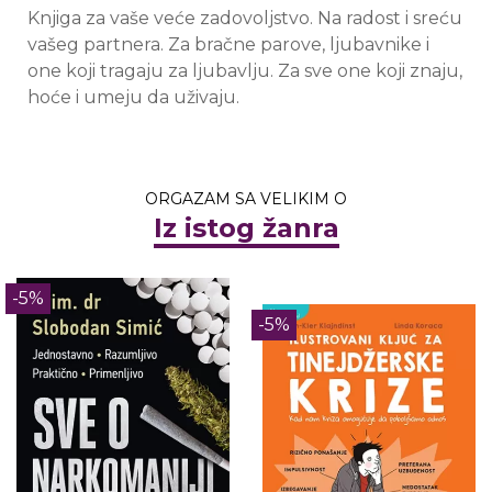
Knjiga za vaše veće zadovoljstvo. Na radost i sreću
vašeg partnera. Za bračne parove, ljubavnike i
one koji tragaju za ljubavlju. Za sve one koji znaju,
hoće i umeju da uživaju.
ORGAZAM SA VELIKIM O
Iz istog žanra
-5%
-5%