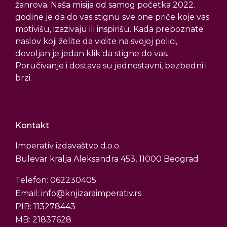
žanrova. Naša misija od samog početka 2022.
godine je da do vas stignu sve one priče koje vas
motivišu, izazivaju ili inspirišu. Kada prepoznate
naslov koji želite da vidite na svojoj polici,
dovoljan je jedan klik da stigne do vas.
Poručivanje i dostava su jednostavni, bezbedni i
brzi.
Kontakt
Imperativ izdavaštvo d.o.o.
Bulevar kralja Aleksandra 453, 11000 Beograd
Telefon: 062230405
Email: info@knjizaraimperativ.rs
PIB: 113278443
MB: 21837628