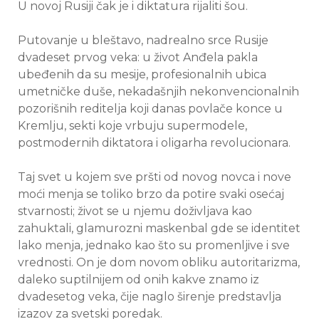
U novoj Rusiji čak je i diktatura rijaliti šou.
Putovanje u bleštavo, nadrealno srce Rusije
dvadeset prvog veka: u život Anđela pakla
ubeđenih da su mesije, profesionalnih ubica
umetničke duše, nekadašnjih nekonvencionalnih
pozorišnih reditelja koji danas povlače konce u
Kremlju, sekti koje vrbuju supermodele,
postmodernih diktatora i oligarha revolucionara.
Taj svet u kojem sve pršti od novog novca i nove
moći menja se toliko brzo da potire svaki osećaj
stvarnosti; život se u njemu doživljava kao
zahuktali, glamurozni maskenbal gde se identitet
lako menja, jednako kao što su promenljive i sve
vrednosti. On je dom novom obliku autoritarizma,
daleko suptilnijem od onih kakve znamo iz
dvadesetog veka, čije naglo širenje predstavlja
izazov za svetski poredak.