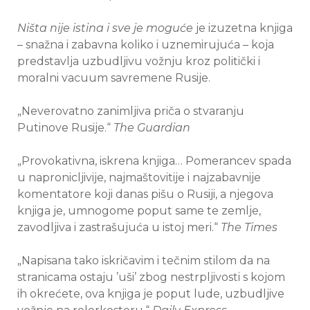
Ništa nije istina i sve je moguće
je izuzetna knjiga
– snažna i zabavna koliko i uznemirujuća – koja
predstavlja uzbudljivu vožnju kroz politički i
moralni vacuum savremene Rusije.
„Neverovatno zanimljiva priča o stvaranju
Putinove Rusije.“
The Guardian
„Provokativna, iskrena knjiga… Pomerancev spada
u napronicljivije, najmaštovitije i najzabavnije
komentatore koji danas pišu o Rusiji, a njegova
knjiga je, umnogome poput same te zemlje,
zavodljiva i zastrašujuća u istoj meri.“
The Times
„Napisana tako iskričavim i tečnim stilom da na
stranicama ostaju ’uši’ zbog nestrpljivosti s kojom
ih okrećete, ova knjiga je poput lude, uzbudljive