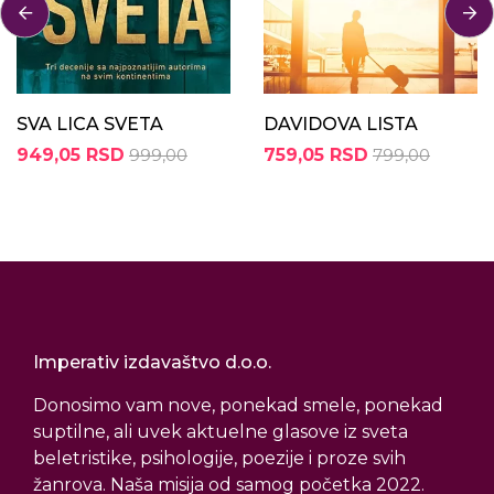
SVA LICA SVETA
DAVIDOVA LISTA
949,05 RSD
999,00
759,05 RSD
799,00
Imperativ izdavaštvo d.o.o.
Donosimo vam nove, ponekad smele, ponekad
suptilne, ali uvek aktuelne glasove iz sveta
beletristike, psihologije, poezije i proze svih
žanrova. Naša misija od samog početka 2022.