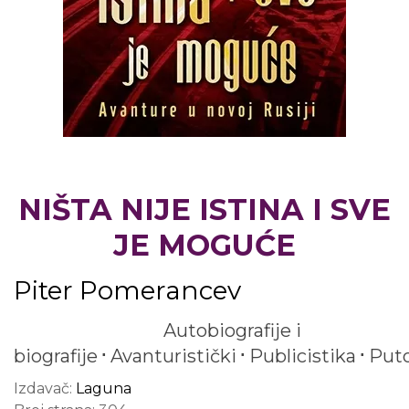
NIŠTA NIJE ISTINA I SVE
JE MOGUĆE
Piter Pomerancev
Autobiografije i
biografije
Avanturistički
Publicistika
Puto
Izdavač:
Laguna