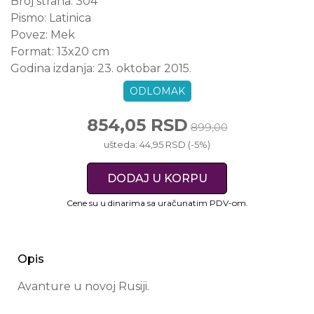
Broj strana:
304
Pismo:
Latinica
Povez:
Mek
Format:
13x20 cm
Godina izdanja:
23. oktobar 2015.
ODLOMAK
854,05 RSD
899,00
ušteda: 44,95 RSD (-5%)
DODAJ U KORPU
Cene su u dinarima sa uračunatim PDV-om.
Opis
Avanture u novoj Rusiji.