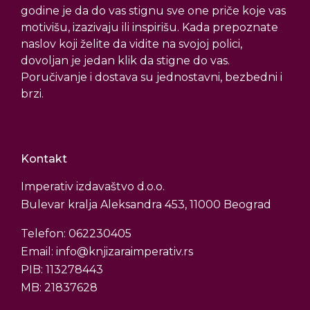
godine je da do vas stignu sve one priče koje vas
motivišu, izazivaju ili inspirišu. Kada prepoznate
naslov koji želite da vidite na svojoj polici,
dovoljan je jedan klik da stigne do vas.
Poručivanje i dostava su jednostavni, bezbedni i
brzi.
Kontakt
Imperativ izdavaštvo d.o.o.
Bulevar kralja Aleksandra 453, 11000 Beograd
Telefon: 062230405
Email: info@knjizaraimperativ.rs
PIB: 113278443
MB: 21837628