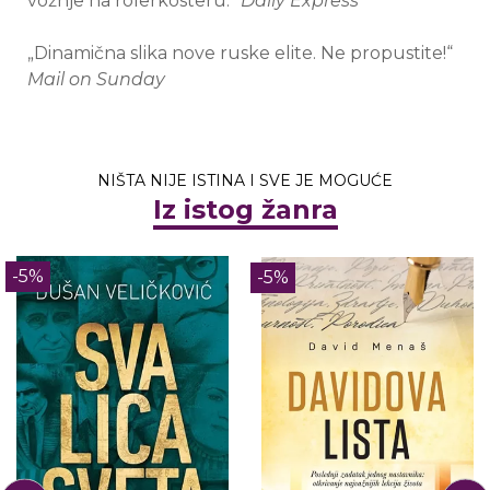
vožnje na rolerkosteru.“
Daily Express
„Dinamična slika nove ruske elite. Ne propustite!“
Mail on Sunday
NIŠTA NIJE ISTINA I SVE JE MOGUĆE
Iz istog žanra
-5%
-5%