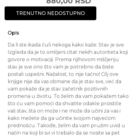
880,00 RSD
TRENUTNO NEDOSTUPNO
Opis
Da li ste ikada čuli nekoga kako kaže: Stav je sve.
Izgleda da je to omiljeni citat nekih autoriteta koji
govore o motivaciji. Prema njihovom mišljenju
stav je sve ono što vam je potrebno da biste
postali uspešni. Nažalost, to nije tačno! Cilj ove
knjige nije da vas obmane da je stav sve, već da
vam pokaže da je stav začetnik pozitivnih
promena u životu. To želim da vam pokažem tako
što ću vam pomoći da shvatite odakle proističe
vaš stav, šta on može i ne može da učini za vas i
kako mežete da ga učinite svojom najvećom
prednošću. Takođe, želim da vam pružim uvid u
način na koji bi svi vi trebalo da se nosite sa pet