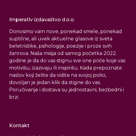
Imperativ izdavaštvo d.o.o.
Donosimo vam nove, ponekad smele, ponekad
suptilne, ali uvek aktuelne glasove iz sveta
beletristike, psihologije, poezije i proze svih
žanrova. Naša misija od samog početka 2022.
godine je da do vas stignu sve one priče koje vas
motivišu, izazivaju ili inspirišu. Kada prepoznate
naslov koji želite da vidite na svojoj polici,
dovoljan je jedan klik da stigne do vas.
Poručivanje i dostava su jednostavni, bezbedni i
brzi.
Kontakt