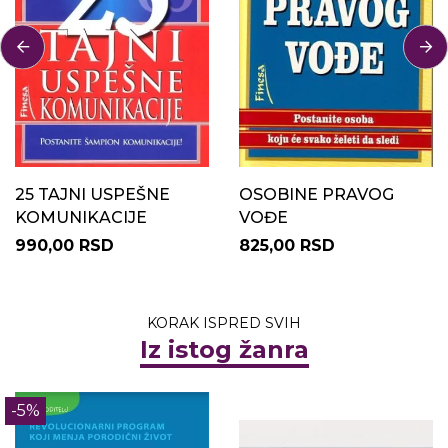
25 TAJNI USPEŠNE
OSOBINE PRAVOG
KOMUNIKACIJE
VOĐE
990,00 RSD
825,00 RSD
KORAK ISPRED SVIH
Iz istog žanra
-5%