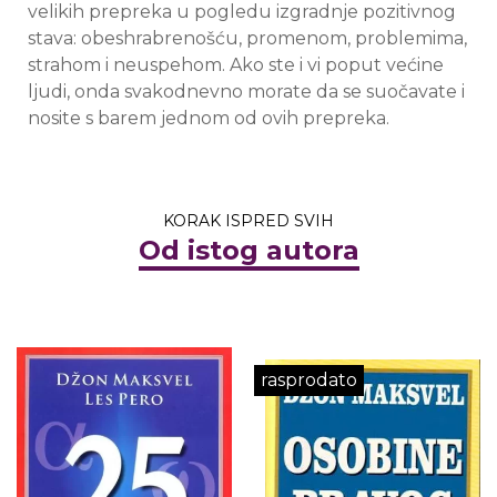
velikih prepreka u pogledu izgradnje pozitivnog
stava: obeshrabrenošću, promenom, problemima,
strahom i neuspehom. Ako ste i vi poput većine
ljudi, onda svakodnevno morate da se suočavate i
nosite s barem jednom od ovih prepreka.
KORAK ISPRED SVIH
Od istog autora
rasprodato