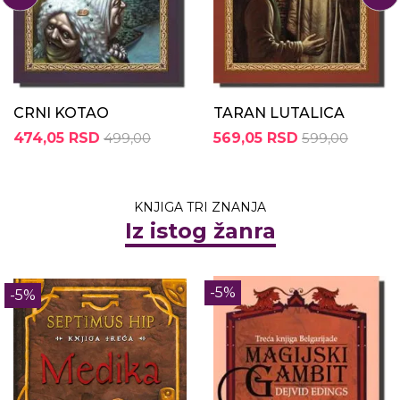
CRNI KOTAO
TARAN LUTALICA
474,05 RSD
499,00
569,05 RSD
599,00
KNJIGA TRI ZNANJA
Iz istog žanra
-5%
-5%