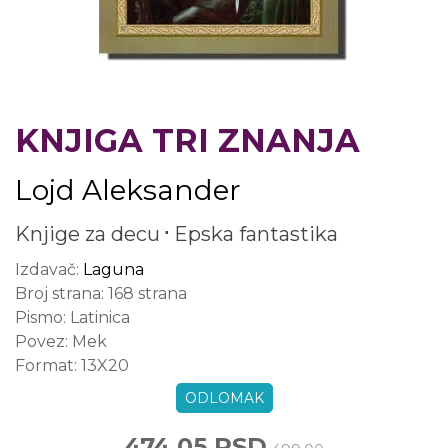
KNJIGA TRI ZNANJA
Lojd Aleksander
Knjige za decu
Epska fantastika
Izdavač:
Laguna
Broj strana:
168 strana
Pismo:
Latinica
Povez:
Mek
Format:
13X20
ODLOMAK
474,05 RSD