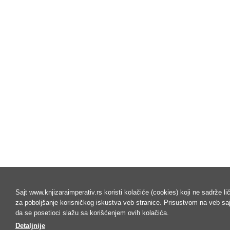
Sajt www.knjizaraimperativ.rs koristi kolačiće (cookies) koji ne sadrže l
za poboljšanje korisničkog iskustva veb stranice. Prisustvom na veb s
da se posetioci slažu sa korišćenjem ovih kolačića.
Detaljnije