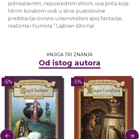
jednostavnim, neposrednim stilom, ova priča koja
hitrim korakom vodi u silne pustolovine
predstavlja izvrsno uravnoteženi spoj fantazije,
realizma i humora.“ Lajbrari džornal
KNJIGA TRI ZNANJA
Od istog autora
-5%
-5%