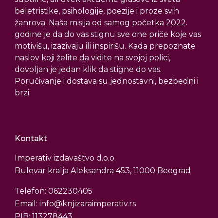
beletristike, psihologije, poezije i proze svih
žanrova. Naša misija od samog početka 2022.
godine je da do vas stignu sve one priče koje vas
motivišu, izazivaju ili inspirišu. Kada prepoznate
naslov koji želite da vidite na svojoj polici,
dovoljan je jedan klik da stigne do vas.
Poručivanje i dostava su jednostavni, bezbedni i
brzi.
Kontakt
Imperativ izdavaštvo d.o.o.
Bulevar kralja Aleksandra 453, 11000 Beograd
Telefon: 062230405
Email: info@knjizaraimperativ.rs
PIB: 113278443