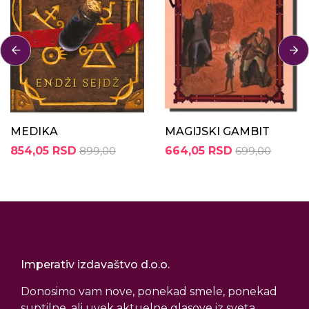
MEDIKA
MAGIJSKI GAMBIT
854,05 RSD
899,00
664,05 RSD
699,00
Imperativ izdavaštvo d.o.o.
Donosimo vam nove, ponekad smele, ponekad
suptilne, ali uvek aktuelne glasove iz sveta