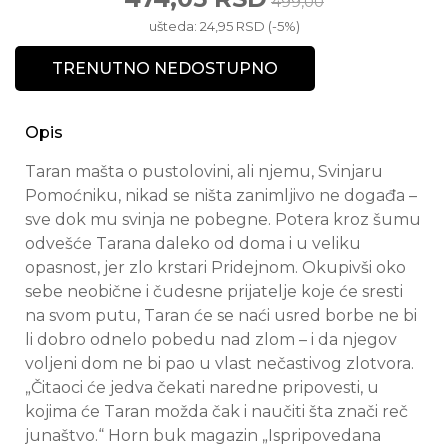
499,00
ušteda: 24,95 RSD (-5%)
TRENUTNO NEDOSTUPNO
Opis
Taran mašta o pustolovini, ali njemu, Svinjaru
Pomoćniku, nikad se ništa zanimljivo ne događa –
sve dok mu svinja ne pobegne. Potera kroz šumu
odvešće Tarana daleko od doma i u veliku
opasnost, jer zlo krstari Pridejnom. Okupivši oko
sebe neobične i čudesne prijatelje koje će sresti
na svom putu, Taran će se naći usred borbe ne bi
li dobro odnelo pobedu nad zlom – i da njegov
voljeni dom ne bi pao u vlast nečastivog zlotvora.
„Čitaoci će jedva čekati naredne pripovesti, u
kojima će Taran možda čak i naučiti šta znači reč
junaštvo.“ Horn buk magazin „Ispripovedana