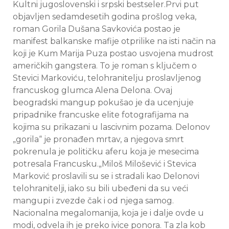
Kultni jugoslovenski i srpski bestseler.Prvi put
objavljen sedamdesetih godina prošlog veka,
roman Gorila Dušana Savkovića postao je
manifest balkanske mafije otprilike na isti način na
koji je Kum Marija Puza postao usvojena mudrost
američkih gangstera. To je roman s ključem o
Stevici Markoviću, telohranitelju proslavljenog
francuskog glumca Alena Delona. Ovaj
beogradski mangup pokušao je da ucenjuje
pripadnike francuske elite fotografijama na
kojima su prikazani u lascivnim pozama. Delonov
„gorila“ je pronađen mrtav, a njegova smrt
pokrenula je političku aferu koja je mesecima
potresala Francusku.„Miloš Milošević i Stevica
Marković proslavili su se i stradali kao Delonovi
telohranitelji, iako su bili ubeđeni da su veći
mangupi i zvezde čak i od njega samog.
Nacionalna megalomanija, koja je i dalje ovde u
modi, odvela ih je preko ivice ponora. Ta zla kob