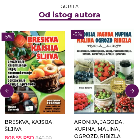
GORILA
Od istog autora
-5%
-5%
BRESKVA, KAJSIJA,
ARONIJA, JAGODA,
ŠLJIVA
KUPINA, MALINA,
OGROZD, RIBIZLA
806,55 RSD
849,00