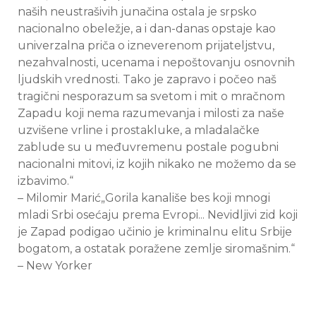
naših neustrašivih junačina ostala je srpsko
nacionalno obeležje, a i dan-danas opstaje kao
univerzalna priča o izneverenom prijateljstvu,
nezahvalnosti, ucenama i nepoštovanju osnovnih
ljudskih vrednosti. Tako je zapravo i počeo naš
tragični nesporazum sa svetom i mit o mračnom
Zapadu koji nema razumevanja i milosti za naše
uzvišene vrline i prostakluke, a mladalačke
zablude su u međuvremenu postale pogubni
nacionalni mitovi, iz kojih nikako ne možemo da se
izbavimo.“
– Milomir Marić„Gorila kanališe bes koji mnogi
mladi Srbi osećaju prema Evropi... Nevidljivi zid koji
je Zapad podigao učinio je kriminalnu elitu Srbije
bogatom, a ostatak poražene zemlje siromašnim.“
– New Yorker