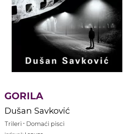
GORILA
Dušan Savković
Trileri
Domaći pisci