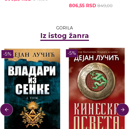
806,55 RSD
849,00
GORILA
Iz istog žanra
-5%
-5%