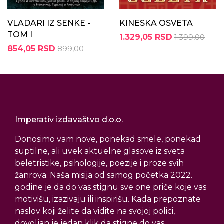
VLADARI IZ SENKE -
KINESKA OSVETA
TOM I
1.329,05 RSD
1.399,00
854,05 RSD
899,00
Imperativ izdavaštvo d.o.o.
Donosimo vam nove, ponekad smele, ponekad
suptilne, ali uvek aktuelne glasove iz sveta
beletristike, psihologije, poezije i proze svih
žanrova. Naša misija od samog početka 2022.
godine je da do vas stignu sve one priče koje vas
motivišu, izazivaju ili inspirišu. Kada prepoznate
naslov koji želite da vidite na svojoj polici,
dovoljan je jedan klik da stigne do vas.