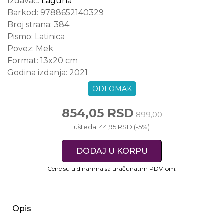
Izdavač:
Laguna
Barkod:
9788652140329
Broj strana:
384
Pismo:
Latinica
Povez:
Mek
Format:
13x20 cm
Godina izdanja:
2021
ODLOMAK
854,05 RSD
899,00
ušteda: 44,95 RSD (-5%)
DODAJ U KORPU
Cene su u dinarima sa uračunatim PDV-om.
Opis