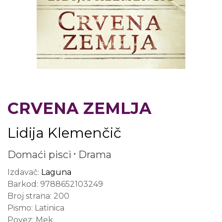
CRVENA ZEMLJA
Lidija Klemenčič
Domaći pisci
Drama
Izdavač:
Laguna
Barkod:
9788652103249
Broj strana:
200
Pismo:
Latinica
Povez:
Mek