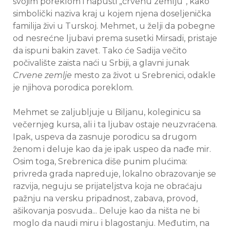
svojim poreklom i napusti „crvenu zemlju“, kako
simbolički naziva kraj u kojem njena doseljenička
familija živi u Turskoj. Mehmet, u želji da pobegne
od nesrećne ljubavi prema susetki Mirsadi, pristaje
da ispuni bakin zavet. Tako će Sadija večito
počivalište zaista naći u Srbiji, a glavni junak
Crvene zemlje
mesto za život u Srebrenici, odakle
je njihova porodica poreklom.
Mehmet se zaljubljuje u Biljanu, koleginicu sa
večernjeg kursa, ali i ta ljubav ostaje neuzvraćena.
Ipak, uspeva da zasnuje porodicu sa drugom
ženom i deluje kao da je ipak uspeo da nađe mir.
Osim toga, Srebrenica diše punim plućima:
privreda grada napreduje, lokalno obrazovanje se
razvija, neguju se prijateljstva koja ne obraćaju
pažnju na versku pripadnost, zabava, provod,
ašikovanja posvuda... Deluje kao da ništa ne bi
moglo da naudi miru i blagostanju. Međutim, na