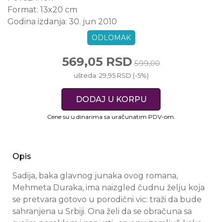
Format:
13x20 cm
Godina izdanja:
30. jun 2010
ODLOMAK
569,05 RSD
599,00
ušteda: 29,95 RSD (-5%)
DODAJ U KORPU
Cene su u dinarima sa uračunatim PDV-om.
Opis
Sadija, baka glavnog junaka ovog romana,
Mehmeta Duraka, ima naizgled čudnu želju koja
se pretvara gotovo u porodični vic: traži da bude
sahranjena u Srbiji. Ona želi da se obračuna sa