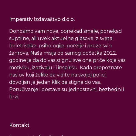
Imperativ izdavaštvo d.o.o.
Donosimo vam nove, ponekad smele, ponekad
suptilne, ali uvek aktuelne glasove iz sveta
beletristike, psihologije, poezije i proze svih
žanrova. Naša misija od samog početka 2022.
godine je da do vas stignu sve one priče koje vas
motivišu, izazivaju ili inspirišu. Kada prepoznate
naslov koji želite da vidite na svojoj polici,
dovoljan je jedan klik da stigne do vas.
Poručivanje i dostava su jednostavni, bezbedni i
brzi.
Kontakt