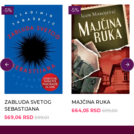
-5%
-5%
ZABLUDA SVETOG
MAJČINA RUKA
SEBASTIJANA
664,05 RSD
699,00
569,06 RSD
599,01