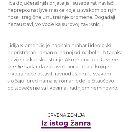
lica dojučerašnjih prijatelja i suseda rat navlači
neprepoznatljive maske koje u svakom od njih
nose i tragične unutrašnje promene. Događaji
nezaustavljivo vode ka surovoj završnici...
Lidija Klemenčič je napisala hrabar i ideološki
nepristrasan roman o jednoj od najbolnijih tačaka
novije balkanske istorije. Ako je prvi deo
Crvene
zemlje
kadar da zabavi čitaoca, finale knjige
nikoga neće ostaviti ravnodušnim. U svakom
slučaju, pred nama je roman gde je čitaočevo
poistovećenje sa likovima i radnjom neminovno.
CRVENA ZEMLJA
Iz istog žanra