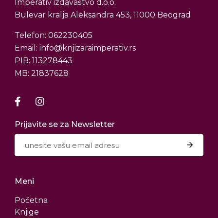
Imperativ izdavaštvo d.o.o.
Bulevar kralja Aleksandra 453, 11000 Beograd
Telefon: 062230405
Email: info@knjizaraimperativ.rs
PIB: 113278443
MB: 21837628
Prijavite se za Newsletter
Meni
Početna
Knjige