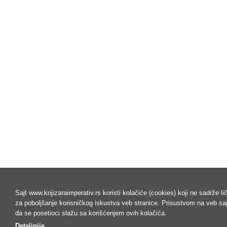
Sajt www.knjizaraimperativ.rs koristi kolačiće (cookies) koji ne sadrže l
za poboljšanje korisničkog iskustva veb stranice. Prisustvom na veb s
da se posetioci slažu sa korišćenjem ovih kolačića.
Detaljnije