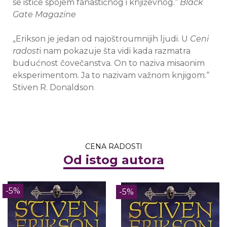
se ističe spojem fanastičnog i književnog.“
Black
Gate Magazine
„Erikson je jedan od najoštroumnijih ljudi. U
Ceni
radost
i nam pokazuje šta vidi kada razmatra
budućnost čovečanstva. On to naziva misaonim
eksperimentom. Ja to nazivam važnom knjigom.“
Stiven R. Donaldson
CENA RADOSTI
Od istog autora
-5%
-5%