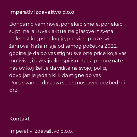
Imperativ izdavaštvo d.o.o.
Donosimo vam nove, ponekad smele, ponekad
suptilne, ali uvek aktuelne glasove iz sveta
beletristike, psihologije, poezije i proze svih
žanrova. Naša misija od samog početka 2022.
godine je da do vas stignu sve one priče koje vas
motivišu, izazivaju ili inspirišu. Kada prepoznate
naslov koji želite da vidite na svojoj polici,
dovoljan je jedan klik da stigne do vas.
Poručivanje i dostava su jednostavni, bezbedni i
brzi.
Kontakt
Imperativ izdavaštvo d.o.o.