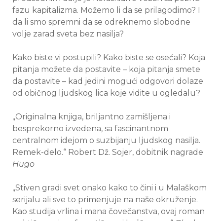
fazu kapitalizma. Možemo li da se prilagodimo? I
da li smo spremni da se odreknemo slobodne
volje zarad sveta bez nasilja?
Kako biste vi postupili? Kako biste se osećali? Koja
pitanja možete da postavite – koja pitanja smete
da postavite – kad jedini mogući odgovori dolaze
od običnog ljudskog lica koje vidite u ogledalu?
„Originalna knjiga, briljantno zamišljena i
besprekorno izvedena, sa fascinantnom
centralnom idejom o suzbijanju ljudskog nasilja.
Remek-delo.“ Robert Dž. Sojer, dobitnik nagrade
Hugo
„Stiven gradi svet onako kako to čini i u Malaškom
serijalu ali sve to primenjuje na naše okruženje.
Kao studija vrlina i mana čovečanstva, ovaj roman