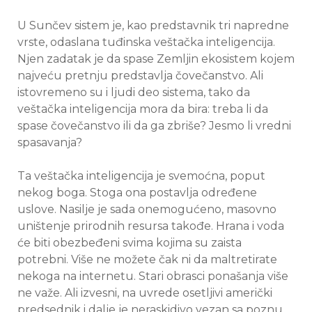
U Sunčev sistem je, kao predstavnik tri napredne
vrste, odaslana tuđinska veštačka inteligencija.
Njen zadatak je da spase Zemljin ekosistem kojem
najveću pretnju predstavlja čovečanstvo. Ali
istovremeno su i ljudi deo sistema, tako da
veštačka inteligencija mora da bira: treba li da
spase čovečanstvo ili da ga zbriše? Jesmo li vredni
spasavanja?
Ta veštačka inteligencija je svemoćna, poput
nekog boga. Stoga ona postavlja određene
uslove. Nasilje je sada onemogućeno, masovno
uništenje prirodnih resursa takođe. Hrana i voda
će biti obezbeđeni svima kojima su zaista
potrebni. Više ne možete čak ni da maltretirate
nekoga na internetu. Stari obrasci ponašanja više
ne važe. Ali izvesni, na uvrede osetljivi američki
predsednik i dalje je neraskidivo vezan sa poznu