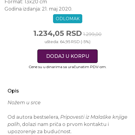
Format:
13x20 cm
Godina izdanja:
21. maj 2020.
ODLOMAK
1.234,05 RSD
1.299,00
ušteda: 64,95 RSD (-5%)
DODAJ U KORPU
Cene su u dinarima sa uračunatim PDV-om.
Opis
Nožem u srce
Od autora bestselera,
Pripovesti iz Malaške knjige
palih
, dolazi nam priča o prvom kontaktu i
upozorenje za budućnost.