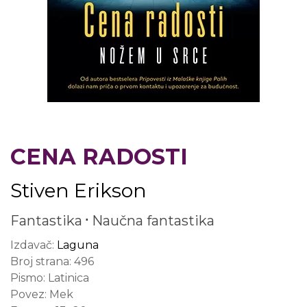
CENA RADOSTI
Stiven Erikson
Fantastika
Naučna fantastika
Izdavač:
Laguna
Broj strana:
496
Pismo:
Latinica
Povez:
Mek