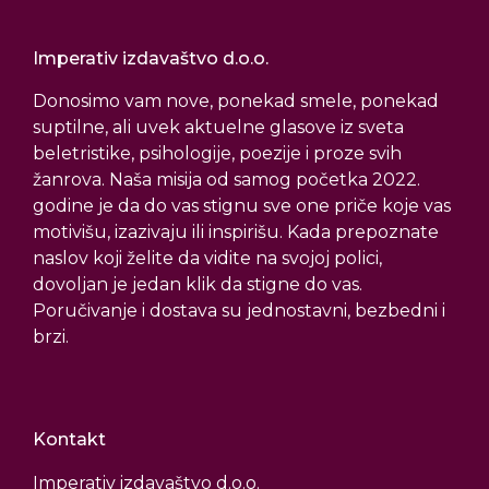
Imperativ izdavaštvo d.o.o.
Donosimo vam nove, ponekad smele, ponekad
suptilne, ali uvek aktuelne glasove iz sveta
beletristike, psihologije, poezije i proze svih
žanrova. Naša misija od samog početka 2022.
godine je da do vas stignu sve one priče koje vas
motivišu, izazivaju ili inspirišu. Kada prepoznate
naslov koji želite da vidite na svojoj polici,
dovoljan je jedan klik da stigne do vas.
Poručivanje i dostava su jednostavni, bezbedni i
brzi.
Kontakt
Imperativ izdavaštvo d.o.o.