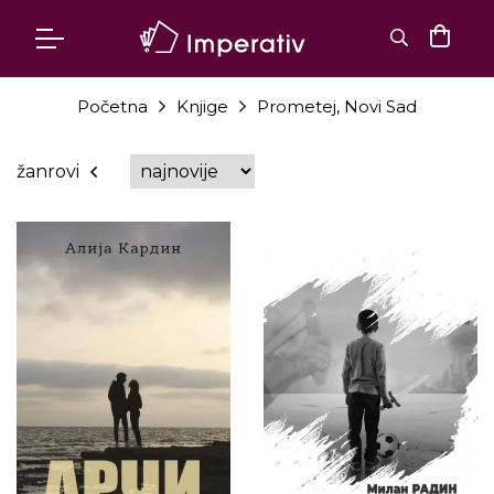
Početna
Knjige
Prometej, Novi Sad
žanrovi