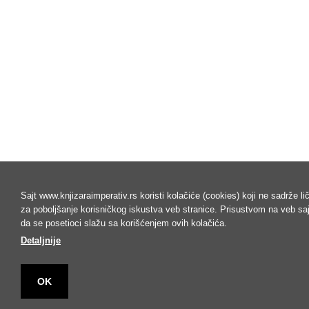
Sajt www.knjizaraimperativ.rs koristi kolačiće (cookies) koji ne sadrže l
za poboljšanje korisničkog iskustva veb stranice. Prisustvom na veb s
da se posetioci slažu sa korišćenjem ovih kolačića.
Detaljnije
OK