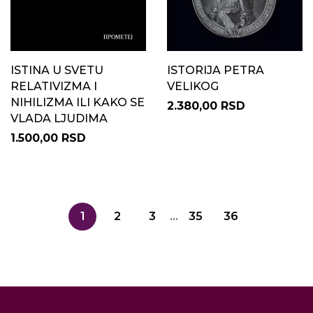
ISTINA U SVETU
ISTORIJA PETRA
RELATIVIZMA I
VELIKOG
NIHILIZMA ILI KAKO SE
2.380,00 RSD
VLADA LJUDIMA
1.500,00 RSD
1
2
3
...
35
36