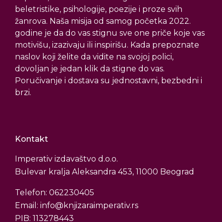
beletristike, psihologije, poezije i proze svih
žanrova. Naša misija od samog početka 2022.
godine je da do vas stignu sve one priče koje vas
motivišu, izazivaju ili inspirišu. Kada prepoznate
naslov koji želite da vidite na svojoj polici,
dovoljan je jedan klik da stigne do vas.
Poručivanje i dostava su jednostavni, bezbedni i
brzi.
Kontakt
Imperativ izdavaštvo d.o.o.
Bulevar kralja Aleksandra 453, 11000 Beograd
Telefon: 062230405
Email: info@knjizaraimperativ.rs
PIB: 113278443