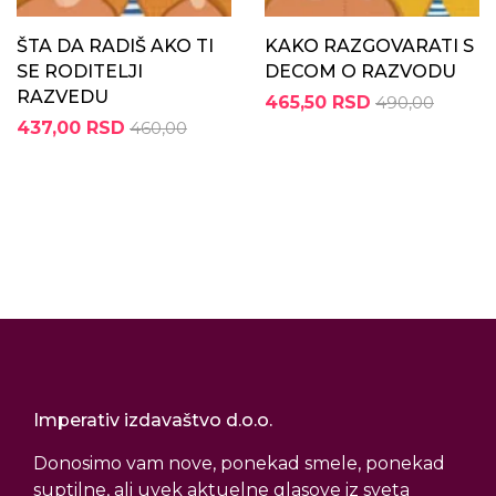
ŠTA DA RADIŠ AKO TI
KAKO RAZGOVARATI S
SE RODITELJI
DECOM O RAZVODU
RAZVEDU
465,50 RSD
490,00
437,00 RSD
460,00
Imperativ izdavaštvo d.o.o.
Donosimo vam nove, ponekad smele, ponekad
suptilne, ali uvek aktuelne glasove iz sveta