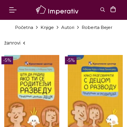
Početna
Knjige
Autori
Roberta Bejer
žanrovi
-5%
-5%