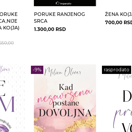
PORUKE
PORUKE RANJENOG
ŽENA KO(J
A,NIJE
SRCA
700,00 RS
A KO(JA)
1.300,00 RSD
650,00
-9%
rasprodato