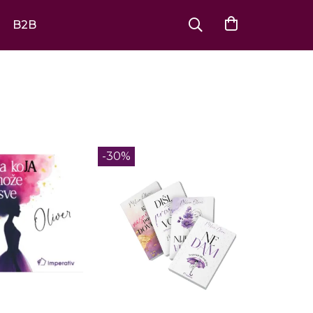
B2B
-30%