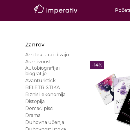
Počet
Žanrovi
Arhitektura i dizajn
Asertivnost
-14%
Autobiografije i
biografije
Avanturistički
BELETRISTIKA
Biznis i ekonomija
Distopija
Domaći pisci
Drama
Duhovna učenja
Duhovnost istoka