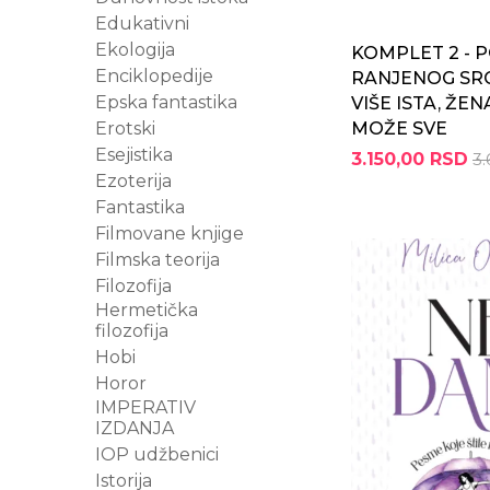
Edukativni
Ekologija
KOMPLET 2 - 
Enciklopedije
RANJENOG SRC
Epska fantastika
VIŠE ISTA, ŽEN
Erotski
MOŽE SVE
Esejistika
3.150,00 RSD
3.
Ezoterija
Fantastika
Filmovane knjige
Filmska teorija
Filozofija
Hermetička
filozofija
Hobi
Horor
IMPERATIV
IZDANJA
IOP udžbenici
Istorija