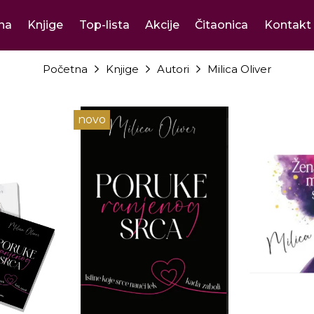
na
Knjige
Top-lista
Akcije
Čitaonica
Kontakt
Početna
Knjige
Autori
Milica Oliver
novo