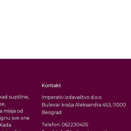
Kontakt
ad suptilne,
Imperativ izdavaštvo d.o.o.
ke,
Bulevar kralja Aleksandra 453, 11000
a misija od
Beograd
tignu sve one
Telefon: 062230405
. Kada