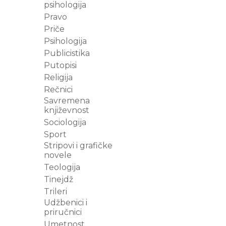
psihologija
Pravo
Priče
Psihologija
Publicistika
Putopisi
Religija
Rečnici
Savremena
književnost
Sociologija
Sport
Stripovi i grafičke
novele
Teologija
Tinejdž
Trileri
Udžbenici i
priručnici
Umetnost