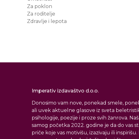
Za poklon
Za roditelje
Zdravlje i lepota
Imperativ izdavaštvo d.o.o.
Donosimo vam nove, ponekad smele, ponek
ali uvek aktuelne glasove iz sveta beletristi
psihologije, poezije i proze svih žanrova. Naš
samog početka 2022. godine je da do vas s
priče koje vas motivišu, izazivaju ili inspirišu